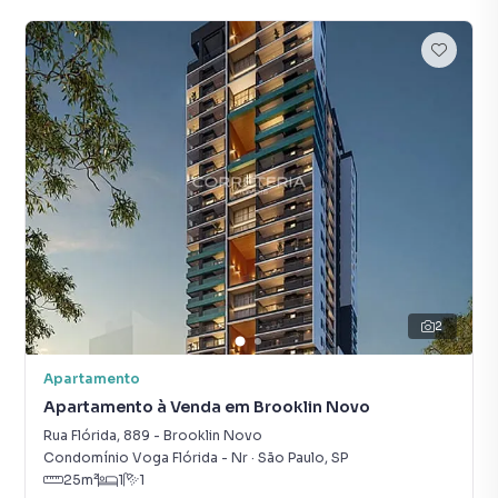
2
Apartamento
Apartamento à Venda em Brooklin Novo
Rua Flórida
,
889
-
Brooklin Novo
Condomínio Voga Flórida - Nr
·
São Paulo
,
SP
25
m²
1
1