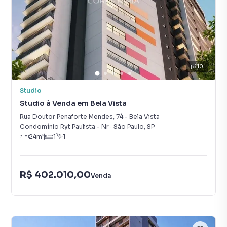
10
Studio
Studio à Venda em Bela Vista
Rua Doutor Penaforte Mendes
,
74
-
Bela Vista
Condomínio Ryt Paulista - Nr
·
São Paulo
,
SP
24
m²
1
1
R$ 402.010,00
Venda