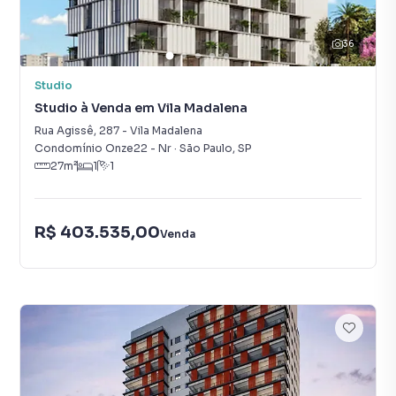
36
Studio
Studio à Venda em Vila Madalena
Rua Agissê
,
287
-
Vila Madalena
Condomínio Onze22 - Nr
·
São Paulo
,
SP
27
m²
1
1
R$ 403.535,00
Venda