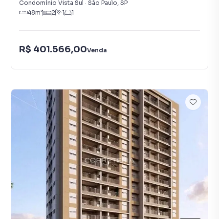
Condomínio Vista Sul
·
São Paulo
,
SP
48
m²
2
1
1
R$ 401.566,00
Venda