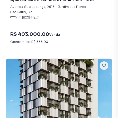
Apartamento à Venda em Jardim das Flores
Avenida Guarapiranga
,
2616
-
Jardim das Flores
São Paulo
,
SP
51
m²
2
1
1
R$ 403.000,00
Venda
Condomínio
R$ 565,00