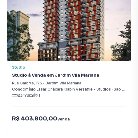
14
Studio
Studio à Venda em Jardim Vila Mariana
Rua Galofre
,
175
-
Jardim Vila Mariana
Condomínio Lasar Chácara Klabin Versatile - Studios
·
São Paulo
,
S
23
m²
1
1
R$ 403.800,00
Venda