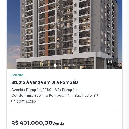
30
Studio
Studio à Venda em Vila Pompéia
Avenida Pompéia
,
1480
-
Vila Pompéia
Condomínio Sublime Pompéia - Nr
·
São Paulo
,
SP
30
m²
1
1
R$ 401.000,00
Venda