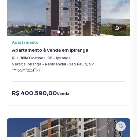
29
Apartamento
Apartamento à Venda em Ipiranga
Rua Júlia Cortines
,
95
-
Ipiranga
Versos Ipiranga - Residencial
·
São Paulo
,
SP
35
m²
1
1
R$ 400.590,00
Venda