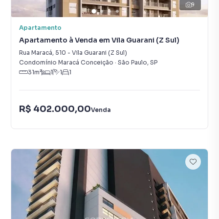
9
Apartamento
Apartamento à Venda em Vila Guarani (Z Sul)
Rua Maracá
,
510
-
Vila Guarani (Z Sul)
Condomínio Maracá Conceição
·
São Paulo
,
SP
31
m²
1
1
1
R$ 402.000,00
Venda