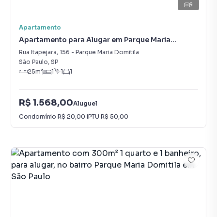
9
Apartamento
Apartamento para Alugar em Parque Maria
Domitila
Rua Itapejara
,
156
-
Parque Maria Domitila
São Paulo
,
SP
25
m²
1
1
1
R$ 1.568,00
Aluguel
Condomínio
R$ 20,00
·
IPTU
R$ 50,00