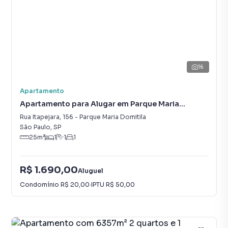
16
Apartamento
Apartamento para Alugar em Parque Maria
Domitila
Rua Itapejara
,
156
-
Parque Maria Domitila
São Paulo
,
SP
25
m²
1
1
1
R$ 1.690,00
Aluguel
Condomínio
R$ 20,00
·
IPTU
R$ 50,00