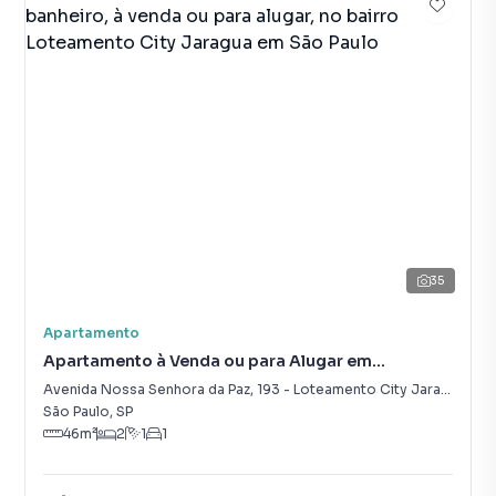
35
Apartamento
Apartamento à Venda ou para Alugar em
Loteamento City Jaragua
Avenida Nossa Senhora da Paz
,
193
-
Loteamento City Jaragua
São Paulo
,
SP
46
m²
2
1
1