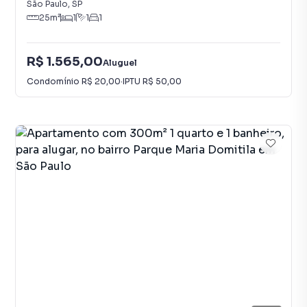
São Paulo
,
SP
25
m²
1
1
1
R$ 1.565,00
Aluguel
Condomínio
R$ 20,00
·
IPTU
R$ 50,00