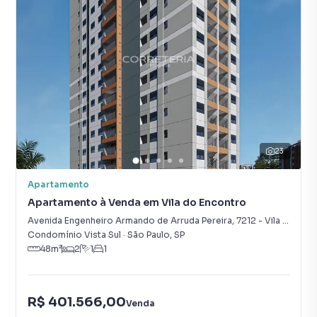
23
Apartamento
Apartamento à Venda em Vila do Encontro
Avenida Engenheiro Armando de Arruda Pereira
,
7212
-
Vila do Encontro
Condomínio Vista Sul
·
São Paulo
,
SP
48
m²
2
1
1
R$ 401.566,00
Venda