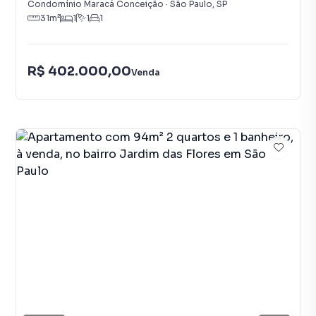
Condomínio Maracá Conceição
·
São Paulo
,
SP
31
m²
1
1
1
R$ 402.000,00
Venda