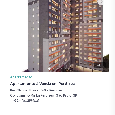
22
Apartamento
Apartamento à Venda em Perdizes
Rua Cláudio Fuzaro
,
149
-
Perdizes
Condomínio Marka Perdizes
·
São Paulo
,
SP
32
m²
2
1
1