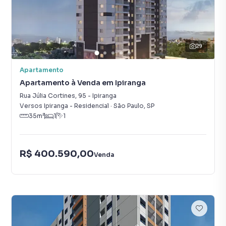
29
Apartamento
Apartamento à Venda em Ipiranga
Rua Júlia Cortines
,
95
-
Ipiranga
Versos Ipiranga - Residencial
·
São Paulo
,
SP
35
m²
1
1
R$ 400.590,00
Venda