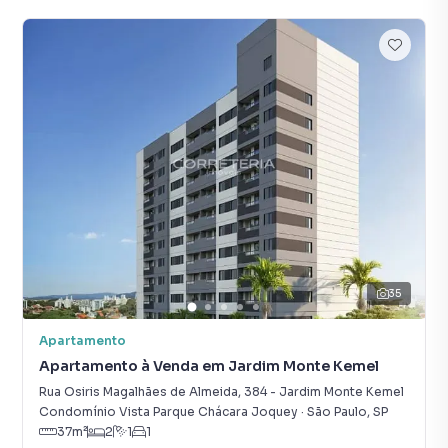
35
Apartamento
Apartamento à Venda em Jardim Monte Kemel
Rua Osiris Magalhães de Almeida
,
384
-
Jardim Monte Kemel
Condomínio Vista Parque Chácara Joquey
·
São Paulo
,
SP
37
m²
2
1
1