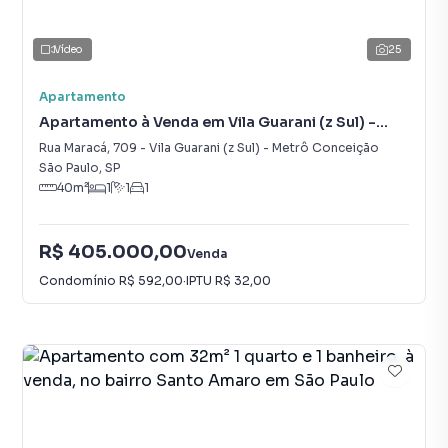
Vídeo
25
Apartamento
Apartamento à Venda em Vila Guarani (z Sul) -
Metrô Conceição
Rua Maracá
,
709
-
Vila Guarani (z Sul) - Metrô Conceição
São Paulo
,
SP
40
m²
1
1
1
R$ 405.000,00
Venda
Condomínio
R$ 592,00
·
IPTU
R$ 32,00