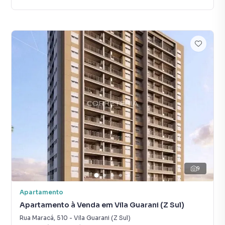
9
Apartamento
Apartamento à Venda em Vila Guarani (Z Sul)
Rua Maracá
,
510
-
Vila Guarani (Z Sul)