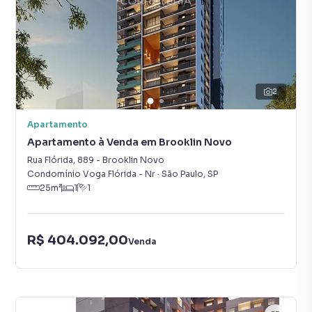
2
Apartamento
Apartamento à Venda em Brooklin Novo
Rua Flórida
,
889
-
Brooklin Novo
Condomínio Voga Flórida - Nr
·
São Paulo
,
SP
25
m²
1
1
R$ 404.092,00
Venda