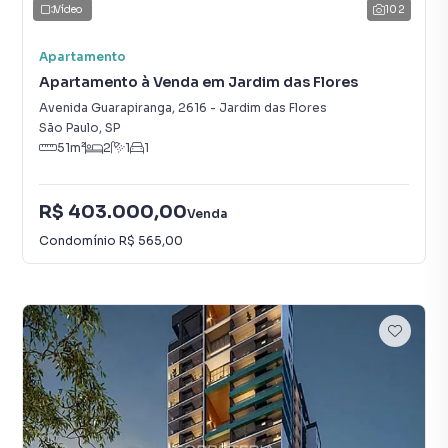
Vídeo
102
Apartamento
Apartamento à Venda em Jardim das Flores
Avenida Guarapiranga
,
2616
-
Jardim das Flores
São Paulo
,
SP
51
m²
2
1
1
R$ 403.000,00
Venda
Condomínio
R$ 565,00