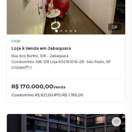
8
Loja
Loja à Venda em Jabaquara
Rua dos Buritis
,
128
-
Jabaquara
Condomínio Jdb 128 Loja 602161016-28
·
São Paulo
,
SP
29
m²
1
R$ 170.000,00
Venda
Condomínio
R$ 621,00
·
IPTU
R$ 1.765,00