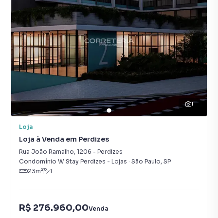
1
Loja
Loja à Venda em Perdizes
Rua João Ramalho
,
1206
-
Perdizes
Condomínio W Stay Perdizes - Lojas
·
São Paulo
,
SP
23
m²
1
R$ 276.960,00
Venda