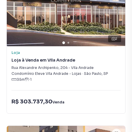
2
Loja
Loja à Venda em Vila Andrade
Rua Alexandre Archipenko
,
204
-
Vila Andrade
Condomínio Eleve Vila Andrade - Lojas
·
São Paulo
,
SP
35
m²
1
R$ 303.737,30
Venda