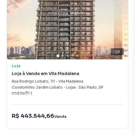
5
Loja
Loja à Venda em Vila Madalena
Rua Rodrigo Lobato
,
111
-
Vila Madalena
Condomínio Jardim Lobato - Lojas
·
São Paulo
,
SP
37
m²
1
R$ 443.544,66
Venda