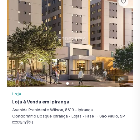
2
Loja
Loja à Venda em Ipiranga
Avenida Presidente Wilson
,
5619
-
Ipiranga
Condomínio Bosque Ipiranga - Lojas - Fase 1
·
São Paulo
,
SP
75
m²
1