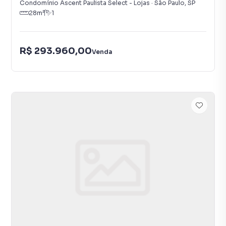
Condomínio Ascent Paulista Select - Lojas
·
São Paulo
,
SP
28
m²
1
R$ 293.960,00
Venda