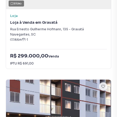
Vídeo
Loja
Loja à Venda em Gravatá
Rua Ernesto Guilherme Hofmann
,
135
-
Gravatá
Navegantes
,
SC
66
m²
1
R$ 299.000,00
Venda
IPTU
R$ 691,00