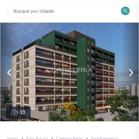
17
Início
São Paulo
Campo Belo
Apartamento