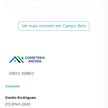
Na Correteria Imóveis você consegue vender ou alugar seu
imóvel muito mais rápido do que em imobiliárias
tradicionais. Já vendemos e locamos diversos imóveis em
São Paulo, especialmente em Campo Belo. Isso porque
temos uma equipe de marketing digital focada em produzir
Ver mais imóveis em
Campo Belo
campanhas específicas para São Paulo, o que aumenta
muito o número de contatos interessados e tendo como
consequência uma maior chance de vender ou alugar seu
imóvel mais rápido. Contamos também com um time de
programadores, corretores treinados e uma central de
atendimento preparada para atender proprietários e
inquilinos.
CRECI:
35881J
Contato
Danilo Rodrigues
(11) 97411-2620