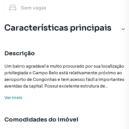
Sem
vagas
Características principais
Descrição
Um bairro agradável e muito procurado por sua localização
privilegiada o Campo Belo está relativamente próximo ao
aeroporto de Congonhas e tem acesso fácil a importantes
avenidas da capital. Possui excelente estrutura de
comércio e transporte público. Preço e disponibilidade do
Ver
mais
imóvel sujeitos a alteração sem aviso prévio.
Características:
Comodidades do imóvel
• Academia
• Elevador social