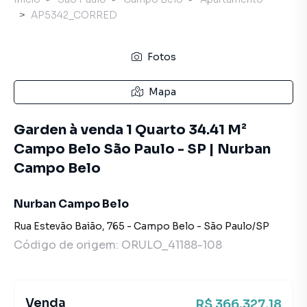
AP5342_CORRED
Fotos
Mapa
Garden à venda 1 Quarto 34.41 M²
Campo Belo São Paulo - SP | Nurban
Campo Belo
Nurban Campo Belo
Rua Estevão Baião
,
765
-
Campo Belo
-
São Paulo
/
SP
Código de origem:
ORULO_41188-108
Venda
R$ 366.327,18