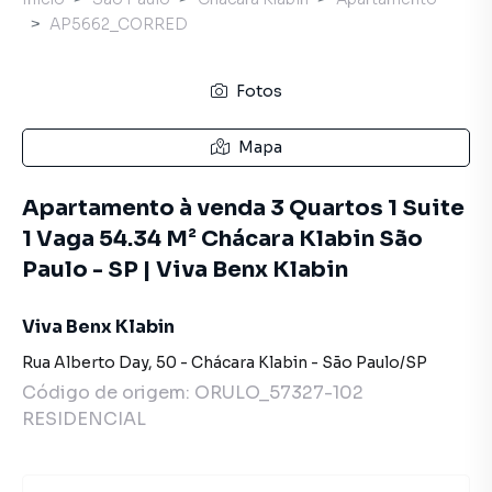
AP5662_CORRED
Fotos
Mapa
Apartamento à venda 3 Quartos 1 Suite
1 Vaga 54.34 M² Chácara Klabin São
Paulo - SP | Viva Benx Klabin
Viva Benx Klabin
Rua Alberto Day
,
50
-
Chácara Klabin
-
São Paulo
/
SP
Código de origem:
ORULO_57327-102
RESIDENCIAL