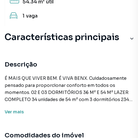
54.34 m²
útil
1
vaga
Características principais
Descrição
É MAIS QUE VIVER BEM. É VIVA BENX. Cuidadosamente
pensado para proporcionar conforto em todos os
momentos. 02 E 03 DORMITÓRIOS 36 M² E 54 M² LAZER
COMPLETO 34 unidades de 54 m² com 3 dormitórios 234
unidades de 36 m² com 2 dormitórios Áreas comuns
Ver
mais
Tecnologia e inovação • Previsão wi-fi nas áreas comuns
Acessibilidade. Segurança • Guarita blindada com pulmão
de segurança • Clausura de acesso social e serviço Preço e
Comodidades do imóvel
disponibilidade do imóvel sujeitos a alteração sem aviso