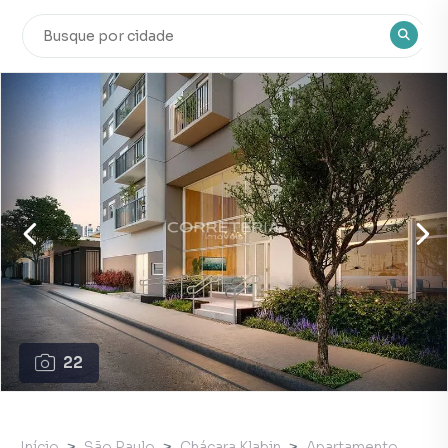
22
Início
São Paulo
Chácara Klabin
Apartamento