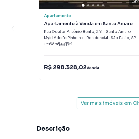
3
Apartamento
Apartamento à Venda em Santo Amaro
Rua Doutor Antônio Bento
,
241
-
Santo Amaro
Myid Adolfo Pinheiro - Residencial
·
São Paulo
,
SP
38
m²
1
1
R$ 298.328,02
Venda
Ver mais imóveis em
Ch
Descrição