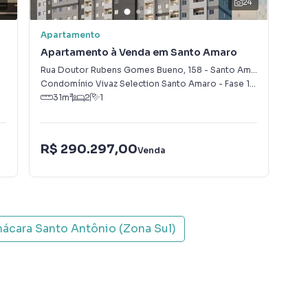
3
24
Apartamento
Apa
Apartamento à Venda em Santo Amaro
Ap
Rua Doutor Rubens Gomes Bueno
,
158
-
Santo Amaro
Rua
Condomínio Vivaz Selection Santo Amaro - Fase 1
·
São Paulo
Myi
,
S
31
m²
2
1
R$ 290.297,00
R$
Venda
ácara Santo Antônio (Zona Sul)