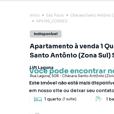
Início
São Paulo
Chácara Santo Antônio (
AP4199_CORRED
Indisponível
Apartamento à venda 1 Qua
Santo Antônio (Zona Sul) S
Lift Laguna
Você pode encontrar n
Rua Laguna
,
508
-
Chácara Santo Antônio (Zona
Este imóvel não está mais disponív
Código de origem:
ORULO_51052-1201
em nosso site ou deixar seu contat
1
quarto
1
ba
(1 suíte)