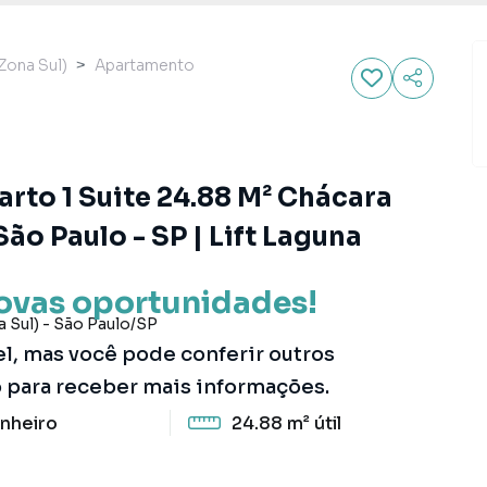
Zona Sul)
Apartamento
rto 1 Suite 24.88 M² Chácara
ão Paulo - SP | Lift Laguna
ovas oportunidades!
 Sul)
-
São Paulo
/
SP
el, mas você pode conferir outros
o para receber mais informações.
nheiro
24.88 m²
útil