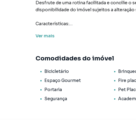
Desfrute de uma rotina facilitada e concilie o s
disponibilidade do imóvel sujeitos a alteração
Características:
• Academia
Ver
mais
• Bicicletário
• Brinquedoteca
• Elevador social
Comodidades do imóvel
• Espaço gourmet
• Fire place
Bicicletário
Brinque
• Horta coletiva
• Lavanderia
Espaço Gourmet
Fire pla
• Pet place
Portaria
Pet Pla
• Portaria
Segurança
Academ
• Salão de festas
• Segurança
• Terraço
• Status: Em construção
• Finalidade: Residencial