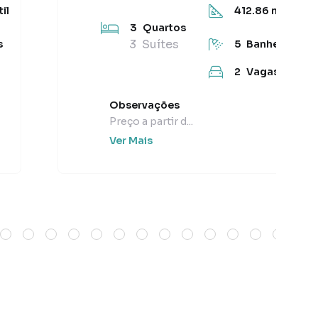
il
412.86
m² Útil
3
Quartos
3
Suítes
s
5
Banheiros
2
Vagas
Observações
Preço a partir d...
Ver Mais