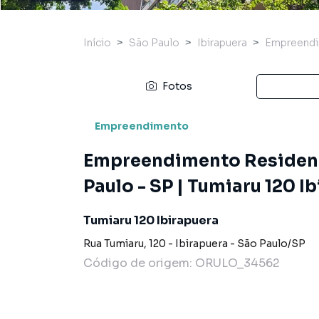
Início
São Paulo
Ibirapuera
Empreend
Fotos
Empreendimento
Empreendimento Residenci
Paulo - SP | Tumiaru 120 I
Tumiaru 120 Ibirapuera
Rua Tumiaru
,
120
-
Ibirapuera
-
São Paulo
/
SP
Código de origem:
ORULO_34562