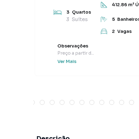
412.86
m² Út
3
Quartos
3
Suítes
5
Banheiro
2
Vagas
Observações
Preço a partir d...
Ver Mais
Descrição