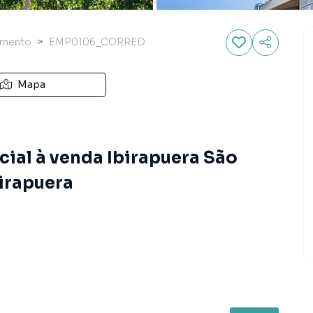
imento
EMP0106_CORRED
Mapa
al à venda Ibirapuera São
birapuera