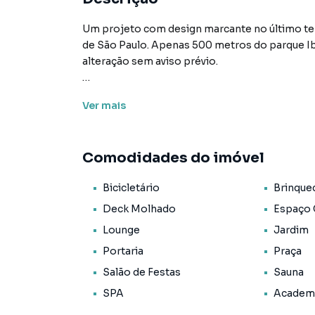
Um projeto com design marcante no último te
de São Paulo. Apenas 500 metros do parque Ibi
alteração sem aviso prévio.
Características:
Ver
mais
• Academia
• Bicicletário
• Brinquedoteca
Comodidades do imóvel
• Churrasqueira condominial
• Deck molhado
Bicicletário
Brinque
• Elevador social
• Espaço gourmet
Deck Molhado
Espaço
• Gerador
Lounge
Jardim
• Hall de entrada com pé direito duplo
Portaria
Praça
• Jardim
• Lounge
Salão de Festas
Sauna
• Piscina adulto
SPA
Academ
• Ponto para carro elétrico