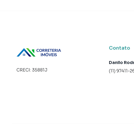
• Portaria
• Praça
• Sala de jogos
• Salão de festas
• Sauna
• Segurança
• Spa
Contato
• Terraço
• Status: Pronto novo
Danilo Rod
• Finalidade: Residencial
CRECI:
35881J
(11) 97411-2
Empreendimento para Venda em região valoriz
o que procurava ou deseja mais informações
com nossa equipe pelo telefone (11) 97411-262
A Correteria Imóveis tem mais opções de apar
terrenos, lojas e barracões para venda ou l
lançamentos na planta em Ibirapuera e em outr