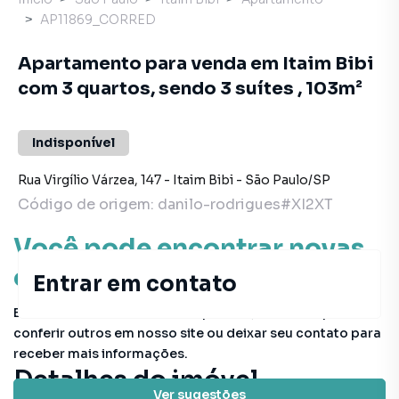
AP11869_CORRED
Apartamento para venda em Itaim Bibi
com 3 quartos, sendo 3 suítes , 103m²
Indisponível
Rua Virgílio Várzea
,
147
-
Itaim Bibi
-
São Paulo
/
SP
Código de origem:
danilo-rodrigues#XI2XT
Você pode encontrar novas
oportunidades!
Entrar em contato
Este imóvel não está mais disponível, mas você pode
conferir outros em nosso site ou deixar seu contato para
receber mais informações.
Detalhes do imóvel
Ver sugestões