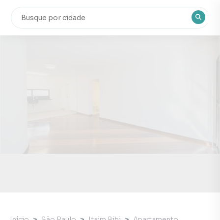
Início
São Paulo
Itaim Bibi
Apartamento