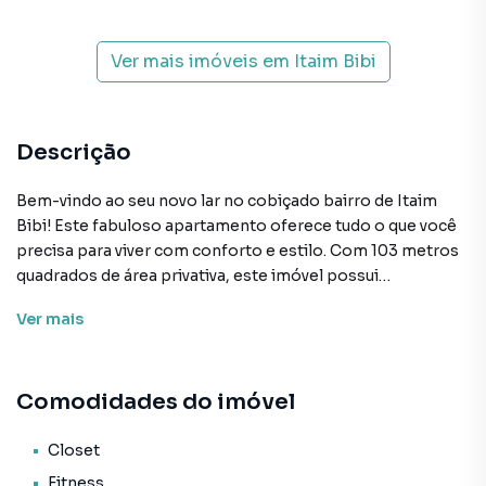
Ver mais imóveis em
Itaim Bibi
Descrição
Bem-vindo ao seu novo lar no cobiçado bairro de Itaim
Bibi! Este fabuloso apartamento oferece tudo o que você
precisa para viver com conforto e estilo. Com 103 metros
quadrados de área privativa, este imóvel possui
acabamento padrão e está com um excelente preço de
Ver
mais
mercado.
Ao entrar, você será recebido por uma sala ampla, com
Comodidades do imóvel
cozinha integrada e lavabo, que se estende para uma
sacada charmosa, perfeita para relaxar depois de um
longo dia. São 3 suítes, cada um projetado para maximizar
Closet
conforto, além de um total de 5 banheiros bem
Fitness