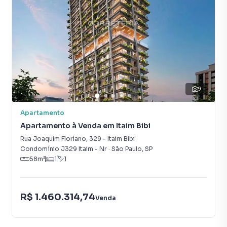
9
Apartamento
Apartamento à Venda em Itaim Bibi
Rua Joaquim Floriano
,
329
-
Itaim Bibi
Condomínio J329 Itaim - Nr
·
São Paulo
,
SP
58
m²
1
1
R$ 1.460.314,74
Venda