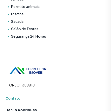
distribuídos entre as áreas sociais e intimas. O
Permite animais
apartamento ainda conta com uma área de serviço prática
Piscina
para o seu dia a dia e uma vaga de garagem fixa.
Sacada
Este imóvel, está estrategicamente localizado ao lado das
Salão de Festas
ruas Tabapuã, Joaquim Floriano e Dr. Renato Paes de
Segurança 24 Horas
Barros, ruas que possuem uma excelente infraestrutura de
comércios como restaurantes, farmácias, lojas, academia,
dentre outros. Para quem busca facilidade de acessos, está
próxima de grandes avenidas, Juscelino Kubitschek, São
Gabriel, Brigadeiro Faria Lima e 9 de julho.
Não perca a chance de viver em uma área nobre de São
Paulo, em uma propriedade que combina praticidade,
segurança e qualidade de vida.
CRECI:
35881J
Agende já sua visita!
Contato
Danilo Rodrigues