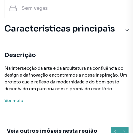
Sem
vagas
Características principais
Descrição
Na intersecção da arte e da arquitetura na confluência do
design e da inovação encontramos a nossa inspiração. Um
projeto que é reflexo da modernidade e do bom gosto
desenhado em parceria com o premiado escritório
Franco-Brasileiro Triptyque Architecture e paisagismo de
Ver
mais
autoria do renomado escritório Hanazaki. Experiências e
bem-estar por dentro e por fora. Onde a arquitetura
transcende a excelência e o extraordinário é o padrão.
Preço e disponibilidade do imóvel sujeitos a alteração sem
aviso prévio. • Status: Em construção
Veja outros imóveis nesta região