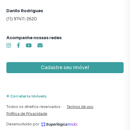
imóvel mais rápido. Contamos também com um time de
programadores, corretores treinados e uma central de
Danilo Rodrigues
atendimento preparada para atender proprietários e
(11) 97411-2620
inquilinos.
Acompanhe nossas redes
Cadastre seu imóvel
©
Correteria Imóveis
.
Todos os direitos reservados.
·
Termos de uso
·
Política de Privacidade
Desenvolvido por