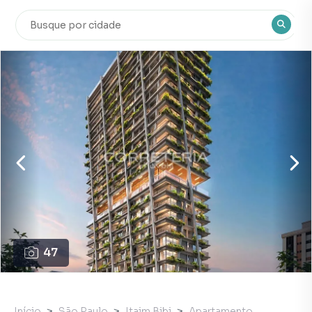
47
Início
São Paulo
Itaim Bibi
Apartamento