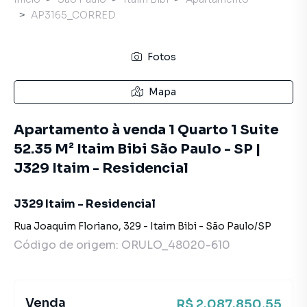
AP3165_CORRED
Fotos
Mapa
Apartamento à venda 1 Quarto 1 Suite
52.35 M² Itaim Bibi São Paulo - SP |
J329 Itaim - Residencial
J329 Itaim - Residencial
Rua Joaquim Floriano
,
329
-
Itaim Bibi
-
São Paulo
/
SP
Código de origem:
ORULO_48020-610
Venda
R$ 2.087.850,55