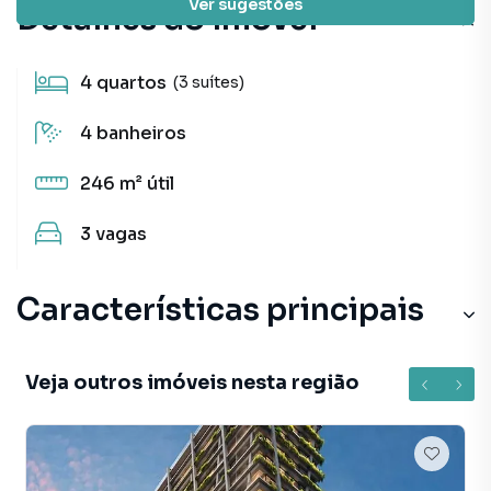
Ver sugestões
Detalhes do imóvel
4
quartos
(3 suítes)
4
banheiros
246 m²
útil
3
vagas
Características principais
Veja outros imóveis nesta região