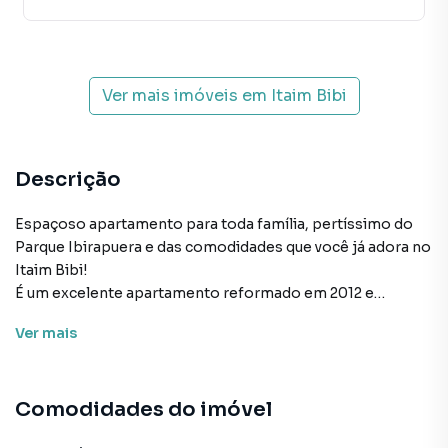
Ver mais imóveis em
Itaim Bibi
Descrição
Espaçoso apartamento para toda família, pertíssimo do
Parque Ibirapuera e das comodidades que você já adora no
Itaim Bibi!
É um excelente apartamento reformado em 2012 e
configurado atualmente com:- 3 suítes, sendo a espaçosa 1
Ver
mais
suíte master com 2 camas king size, a exclusiva 2a suíte
com varanda envidraçada e a prática 3a suíte com armários
planejados;- 3 salas amplas, sendo a iluminada 1a sala com
Comodidades do imóvel
vista para varanda, a confortável 2a sala com lareira e a
relaxante 3a sala para TV (que pode ser facilmente