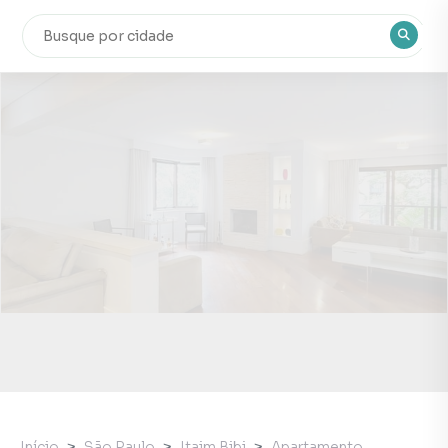
Início
São Paulo
Itaim Bibi
Apartamento