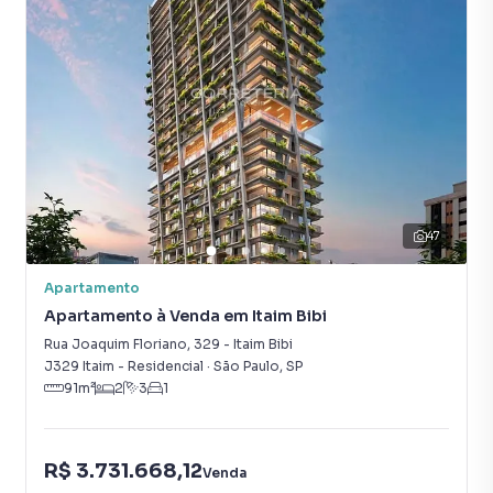
47
Apartamento
Apartamento à Venda em Itaim Bibi
Rua Joaquim Floriano
,
329
-
Itaim Bibi
J329 Itaim - Residencial
·
São Paulo
,
SP
91
m²
2
3
1
R$ 3.731.668,12
Venda