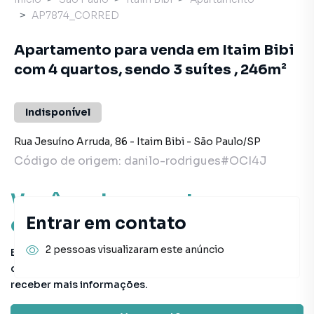
AP7874_CORRED
Apartamento para venda em Itaim Bibi
com 4 quartos, sendo 3 suítes , 246m²
Indisponível
Rua Jesuíno Arruda
,
86
-
Itaim Bibi
-
São Paulo
/
SP
Código de origem:
danilo-rodrigues#OCI4J
Você pode encontrar novas
oportunidades!
Entrar em contato
2 pessoas visualizaram este anúncio
Este imóvel não está mais disponível, mas você pode
conferir outros em nosso site ou deixar seu contato para
receber mais informações.