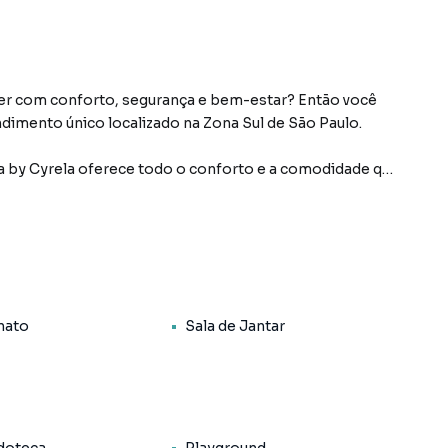
ver com conforto, segurança e bem-estar? Então você
dimento único localizado na Zona Sul de São Paulo.
 by Cyrela oferece todo o conforto e a comodidade que
ndo 1 suíte, e 2 vagas de
praticidade.
completo para toda a família, incluindo piscinas
nato
Sala de Jantar
d, espaço gourmet, salão de festas e muito mais. Tudo
ortaria 24 horas e sistema de segurança integrado.
 escolas, restaurantes e parques. Com fácil acesso a
locar com rapidez e facilidade para onde quiser.