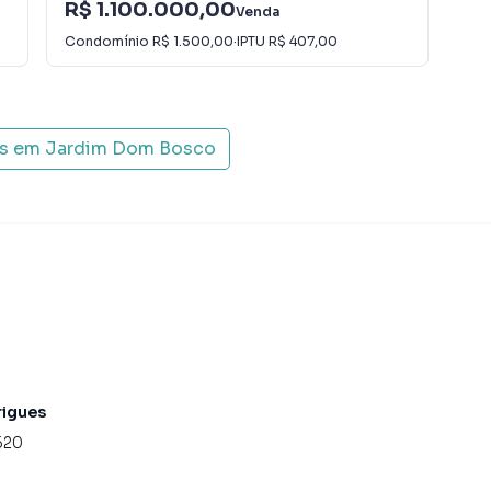
R$ 1.100.000,00
R$
Venda
Condomínio
R$ 1.500,00
·
IPTU
R$ 407,00
Con
is em
Jardim Dom Bosco
rigues
620