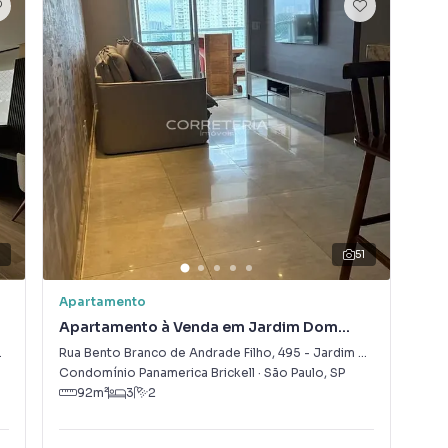
3
51
V
Apartamento
Apa
Apartamento à Venda em Jardim Dom
Ap
Bosco
Bo
Rua Bento Branco de Andrade Filho
,
495
-
Jardim Dom Bosco
Rua
,
SP
Condomínio Panamerica Brickell
·
São Paulo
,
SP
São
92
m²
3
2