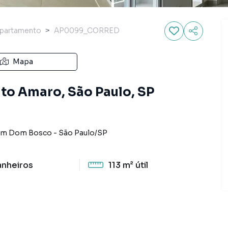
partamento
AP0099_CORRED
Mapa
to Amaro, São Paulo, SP
im Dom Bosco
-
São Paulo
/
SP
anheiros
113 m²
útil