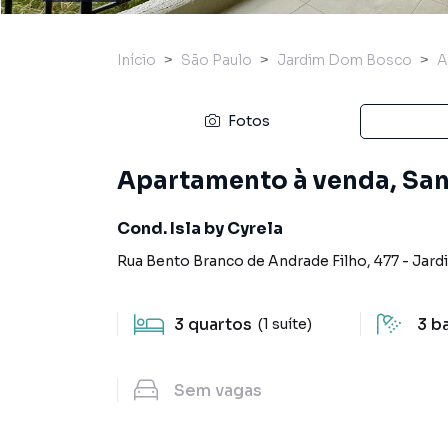
Início
São Paulo
Jardim Dom Bosco
A
Fotos
Apartamento à venda, San
Cond. Isla by Cyrela
Rua Bento Branco de Andrade Filho
,
477
-
Jard
3
quartos
3
b
(1 suíte)
Sem
vagas