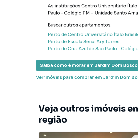
inovadoras para simplificar a relação de prop
As instituições
Centro Universitário Ítalo
imobiliário.
Paulo - Colégio PM – Unidade Santo Am
Anuncie seu imóvel! É fácil, rápido e gratuito! 
Buscar outros
apartamentos
:
imóveis em diversas cidades do Brasil, incluin
Perto de
Centro Universitário Ítalo Brasil
Perto de
Escola Senai Ary Torres.
Na Correteria Imóveis você consegue vender o
Perto de
Cruz Azul de São Paulo - Colég
imobiliárias tradicionais. Já vendemos e loc
Jardim Dom Bosco. Isso porque temos uma equ
Saiba como é morar em
Jardim Dom Bosco
campanhas específicas para São Paulo, o que
tendo como consequência uma maior chance de
Ver imóveis
para comprar em Jardim Dom B
também com um time de programadores, corre
preparada para atender proprietários e inquili
Veja outros imóveis 
região