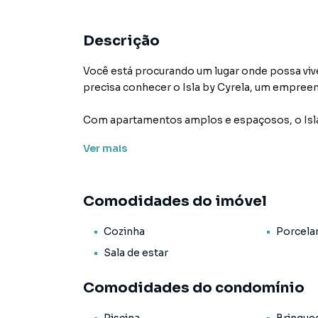
Descrição
Você está procurando um lugar onde possa vi
precisa conhecer o Isla by Cyrela, um empreen
Com apartamentos amplos e espaçosos, o Isla
você precisa para viver com qualidade de vida.
Ver
mais
Este belíssimo apartamento de 113m², com varanda gourmet, 3 dormitórios se
garagem, tudo para quem busca sofisticação e 
Comodidades do imóvel
Além disso, o empreendimento conta com lazer 
Cozinha
Porcela
adulto e infantil, quadra esportiva, playgroun
isso em um ambiente seguro e tranquilo, com p
Sala de estar
Localização privilegiada, próximo a shoppings,
Comodidades do condomínio
importantes vias da cidade, você poderá se des