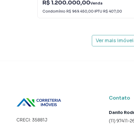
R$ 1.200.000,00
Venda
Condomínio
R$ 969.450,00
·
IPTU
R$ 407,00
Ver mais imóve
Contato
Danilo Rod
CRECI:
35881J
(11) 97411-2