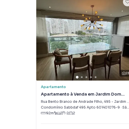
2
Apartamento
Apartamento à Venda em Jardim Dom
Bosco
Rua Bento Branco de Andrade Filho
,
495
-
Jardim Dom Bosco
Condomínio Sabbdaf 495 Apto 601401076-9
·
São Paulo
92
m²
2
2
2