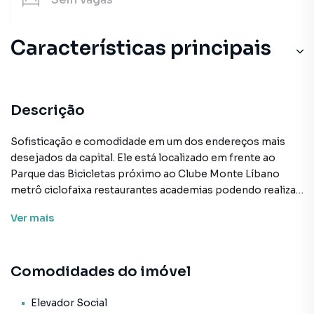
Características principais
Descrição
Sofisticação e comodidade em um dos endereços mais
desejados da capital. Ele está localizado em frente ao
Parque das Bicicletas próximo ao Clube Monte Líbano
metrô ciclofaixa restaurantes academias podendo realizar
tudo a pé ou de carro. Espaços integrados e bem
Ver
mais
planejados com vários diferenciais para um dia a dia mais
prático. Este empreendimento possui um rooftop com
lazer que fornece uma vista 180° da cidade. Preço e
Comodidades do imóvel
disponibilidade do imóvel sujeitos a alteração sem aviso
prévio. Preço e disponibilidade do imóvel sujeitos a
alteração sem aviso prévio.
Elevador Social