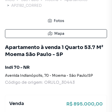
AP2182_CORRED
Fotos
Mapa
Apartamento à venda 1 Quarto 53.7 M²
Moema São Paulo - SP
Indi 70 - NR
Avenida Indianópolis
,
70
-
Moema
-
São Paulo
/
SP
Código de origem:
ORULO_30443
Venda
R$ 895.000,00