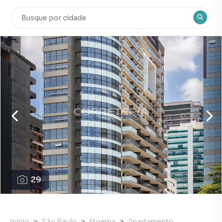
29
Início
São Paulo
Moema
Apartamento