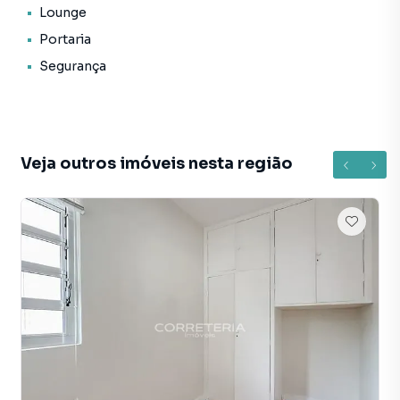
Lounge
Características:
Portaria
• Elevador social
Segurança
• Lounge
• Portaria
• Segurança
• Status: Pronto novo
• Finalidade: Residencial
Veja outros imóveis nesta região
Apartamento para Venda em região valorizada do bairro
Moema, em São Paulo. Não encontrou o que procurava ou
deseja mais informações sobre Apartamento em São
Paulo? Entre em contato com nossa equipe pelo telefone
(11) 97411-2620.
A Correteria Imóveis tem mais opções de apartamentos,
casas residenciais e comerciais, sobrados, terrenos, lojas
e barracões para venda ou locação, além de