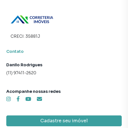
imóvel muito mais rápido do que em imobiliárias
tradicionais. Já vendemos e locamos diversos imóveis em
São Paulo, especialmente em Moema. Isso porque temos
uma equipe de marketing digital focada em produzir
campanhas específicas para São Paulo, o que aumenta
muito o número de contatos interessados e tendo como
CRECI:
35881J
consequência uma maior chance de vender ou alugar seu
imóvel mais rápido. Contamos também com um time de
Contato
programadores, corretores treinados e uma central de
atendimento preparada para atender proprietários e
Danilo Rodrigues
inquilinos.
(11) 97411-2620
Acompanhe nossas redes
Cadastre seu imóvel