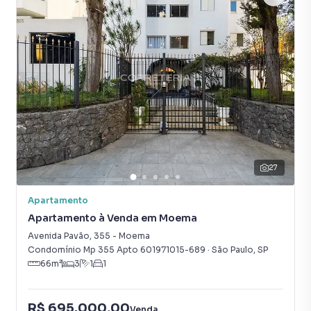
27
Apartamento
Apartamento à Venda em Moema
Avenida Pavão
,
355
-
Moema
Condomínio Mp 355 Apto 601971015-689
·
São Paulo
,
SP
66
m²
3
1
1
R$ 695.000,00
Venda