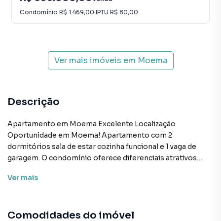
Condomínio
R$ 1.469,00
·
IPTU
R$ 80,00
Ver mais imóveis em
Moema
Descrição
Apartamento em Moema Excelente Localização
Oportunidade em Moema! Apartamento com 2
dormitórios sala de estar cozinha funcional e 1 vaga de
garagem. O condomínio oferece diferenciais atrativos
como um amplo salão de festas com churrasqueira e um
Ver
mais
charmoso lago de carpas que valoriza o ambiente e
contribui para o bem-estar dos moradores. Localizado a
poucos minutos do Shopping Ibirapuera com fácil acesso
Comodidades do imóvel
a padarias sacolões supermercados e toda a infraestrutura