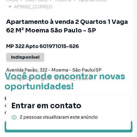
AP9662_CORRED
Apartamento à venda 2 Quartos 1 Vaga
62 M² Moema São Paulo - SP
MP 322 Apto 601971015-626
Indisponível
Avenida Pavão
,
322
-
Moema
-
São Paulo
/
SP
Você pode encontrar novas
Código de origem:
ORULO_70608
oportunidades!
Este imóvel não está mais disponível, mas você pode
Entrar em contato
conferir outros em nosso site ou deixar seu contato para
receber mais informações.
2 pessoas visualizaram este anúncio
Ver sugestões