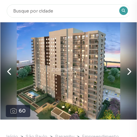
60
Início
São Paulo
Panamby
Empreendimento