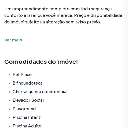
Um empreendimento completo com toda segurança
conforto e lazer que você merece. Preço e disponibilidade
do imóvel sujeitos a alteração sem aviso prévio.
Características:
Ver
mais
• Academia
• Bar
• Brinquedoteca
Comodidades do imóvel
• Churrasqueira condominial
• Coworking
• Elevador social
Pet Place
• Pet place
Brinquedoteca
• Piscina adulto
Churrasqueira condominial
• Piscina infantil
Elevador Social
• Playground
• Portaria
Playground
• Sala de jogos
Piscina Infantil
• Salão de festas
Piscina Adulto
• Segurança