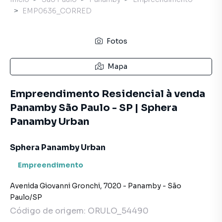
EMP0636_CORRED
Fotos
Mapa
Empreendimento Residencial à venda
Panamby São Paulo - SP | Sphera
Panamby Urban
Sphera Panamby Urban
Empreendimento
Avenida Giovanni Gronchi
,
7020
-
Panamby
-
São
Paulo
/
SP
Código de origem:
ORULO_54490