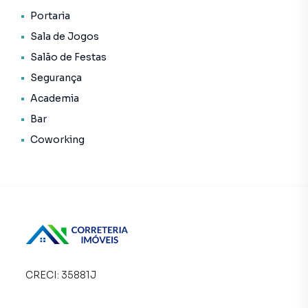
• Status: Em construção
Portaria
• Finalidade: Residencial
Sala de Jogos
Salão de Festas
Segurança
Empreendimento para Venda em região valorizada do
Academia
bairro Panamby, em São Paulo. Não encontrou o que
Bar
procurava ou deseja mais informações sobre
Coworking
Empreendimento em São Paulo? Entre em contato com
nossa equipe pelo telefone (11) 97411-2620.
A Correteria Imóveis tem mais opções de apartamentos,
casas residenciais e comerciais, sobrados, terrenos, lojas
e barracões para venda ou locação, além de
empreendimentos em construção ou lançamentos na
planta em Panamby e em outras regiões de São Paulo.
Aqui você encontra milhares de ofertas para encontrar o
CRECI:
35881J
imóvel que mais combina com seu estilo de vida.