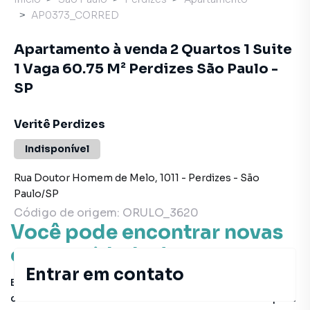
AP0373_CORRED
Apartamento à venda 2 Quartos 1 Suite
1 Vaga 60.75 M² Perdizes São Paulo -
SP
Veritê Perdizes
Indisponível
Rua Doutor Homem de Melo
,
1011
-
Perdizes
-
São
Paulo
/
SP
Código de origem:
ORULO_3620
Você pode encontrar novas
oportunidades!
Entrar em contato
Este imóvel não está mais disponível, mas você pode
conferir outros em nosso site ou deixar seu contato para