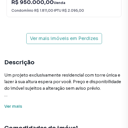
R$ 950.000,00
Venda
Condomínio
R$ 1.811,00
·
IPTU
R$ 2.095,00
Ver mais imóveis em
Perdizes
Descrição
Um projeto exclusivamente residencial com torre única e
lazer à sua altura espera por você. Preço e disponibilidade
do imóvel sujeitos a alteração sem aviso prévio.
Características:
Ver
mais
• Academia
• Academia externa
• Bicicletário
• Brinquedoteca