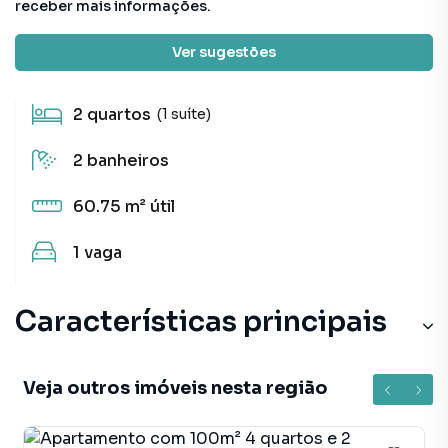
receber mais informações.
Detalhes do imóvel
Ver sugestões
2
quartos
(1 suíte)
2
banheiros
60.75 m²
útil
1
vaga
Características principais
Veja outros imóveis nesta região