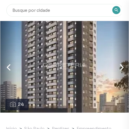
24
Início
São Paulo
Perdizes
Empreendimento