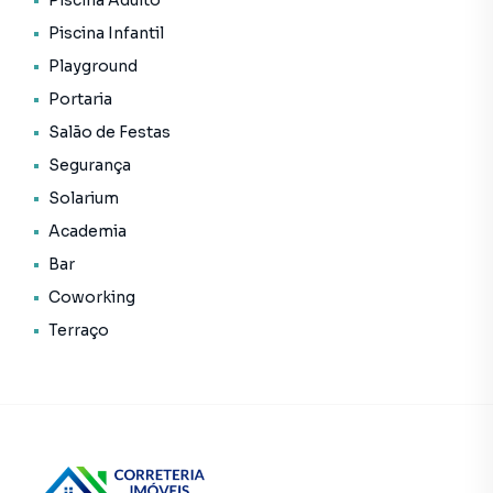
Piscina Adulto
• Portaria
Piscina Infantil
• Salão de festas
Playground
• Segurança
• Solarium
Portaria
• Terraço
Salão de Festas
• Status: Pronto novo
Segurança
• Finalidade: Residencial
Solarium
Academia
Bar
Empreendimento para Venda em região valorizada do
Coworking
bairro Perdizes, em São Paulo. Não encontrou o que
procurava ou deseja mais informações sobre
Terraço
Empreendimento em São Paulo? Entre em contato com
nossa equipe pelo telefone (11) 97411-2620.
A Correteria Imóveis tem mais opções de apartamentos,
casas residenciais e comerciais, sobrados, terrenos, lojas
e barracões para venda ou locação, além de