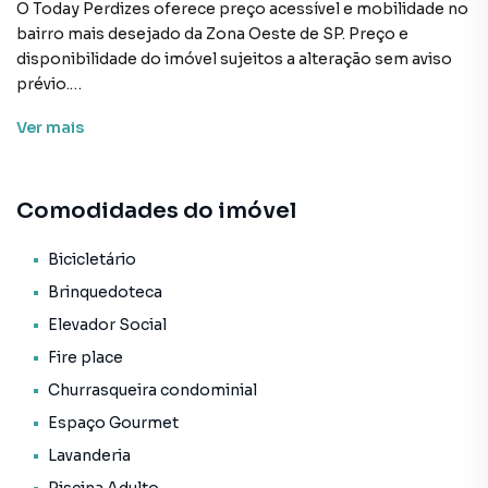
O Today Perdizes oferece preço acessível e mobilidade no
bairro mais desejado da Zona Oeste de SP. Preço e
disponibilidade do imóvel sujeitos a alteração sem aviso
prévio.
Ver
mais
Características:
• Academia
• Academia externa
Comodidades do imóvel
• Bar
• Bicicletário
• Brinquedoteca
Bicicletário
• Churrasqueira condominial
Brinquedoteca
• Coworking
Elevador Social
• Elevador social
Fire place
• Espaço gourmet
• Fire place
Churrasqueira condominial
• Lavanderia
Espaço Gourmet
• Piscina adulto
Lavanderia
• Piscina infantil
• Playground