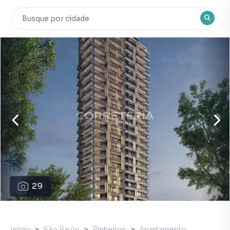
29
Início
São Paulo
Pinheiros
Apartamento