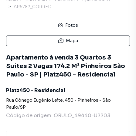
AP5782_CORRED
Fotos
Mapa
Apartamento à venda 3 Quartos 3
Suites 2 Vagas 174.2 M² Pinheiros São
Paulo - SP | Platz450 - Residencial
Platz450 - Residencial
Rua Cônego Eugênio Leite
,
450
-
Pinheiros
-
São
Paulo
/
SP
Código de origem:
ORULO_49440-U2203