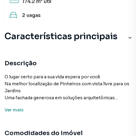
174.2 m²
útil
2
vagas
Características principais
Descrição
O lugar certo para a sua vida espera por você
Na melhor localização de Pinheiros com vista livre para os
Jardins
Uma fachada generosa em soluções arquitetônicas
diferenciadas e alinhada com o que há de melhor no estilo
Ver
mais
de morar
100% residencial e com lazer que integra o projeto como
um grande palco de bem-estar dividido em 3 pavimentos
Comodidades do imóvel
que unem experiências de uso que se complementam