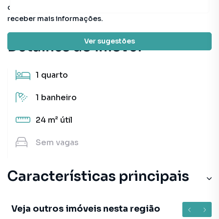
conferir outros em nosso site ou deixar seu contato para
receber mais informações.
Ver sugestões
Detalhes do imóvel
1
quarto
1
banheiro
24 m²
útil
Sem
vagas
Características principais
Veja outros imóveis nesta região