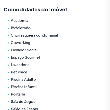
• Churrasqueira condominial
Comodidades do imóvel
• Coworking
• Elevador social
• Espaço gourmet
Academia
• Lavanderia
Bicicletário
• Pet place
Churrasqueira condominial
• Piscina adulto
Coworking
• Piscina infantil
• Portaria
Elevador Social
• Sala de jogos
Espaço Gourmet
• Salão de festas
Lavanderia
• Segurança
• Terraço
Pet Place
• Status: Em construção
Piscina Adulto
• Finalidade: Residencial
Piscina Infantil
Portaria
Sala de Jogos
Apartamento para Venda em região valorizada do bairro
Salão de Festas