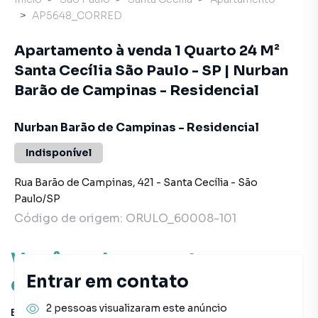
AP5648_CORRED
Apartamento à venda 1 Quarto 24 M²
Santa Cecília São Paulo - SP | Nurban
Barão de Campinas - Residencial
Nurban Barão de Campinas - Residencial
Indisponível
Rua Barão de Campinas
,
421
-
Santa Cecília
-
São
Paulo
/
SP
Código de origem:
ORULO_60008-101
Você pode encontrar novas
Entrar em contato
oportunidades!
2 pessoas visualizaram este anúncio
Este imóvel não está mais disponível, mas você pode