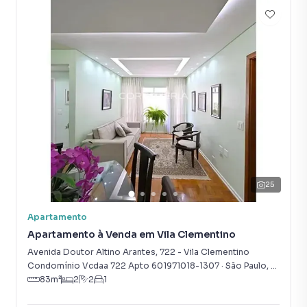
25
Apartamento
Apartamento à Venda em Vila Clementino
Avenida Doutor Altino Arantes
,
722
-
Vila Clementino
Condomínio Vcdaa 722 Apto 601971018-1307
·
São Paulo
,
SP
83
m²
2
2
1