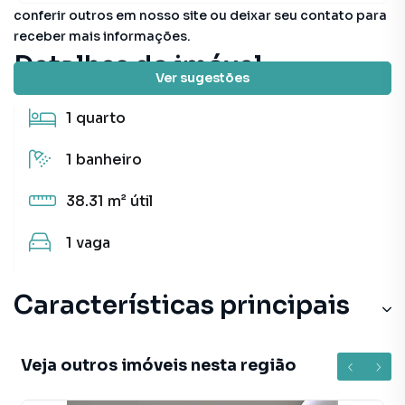
conferir outros em nosso site ou deixar seu contato para
receber mais informações.
Detalhes do imóvel
Ver sugestões
1
quarto
1
banheiro
38.31 m²
útil
1
vaga
Características principais
Veja outros imóveis nesta região