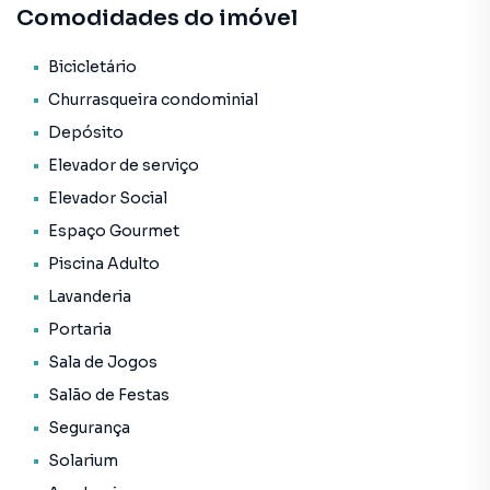
Comodidades do imóvel
• Bar
• Bicicletário
• Churrasqueira condominial
Bicicletário
• Coworking
Churrasqueira condominial
• Depósito
Depósito
• Elevador codificado
Elevador de serviço
• Elevador de serviço
• Elevador social
Elevador Social
• Espaço gourmet
Espaço Gourmet
• Lavanderia
Piscina Adulto
• Piscina adulto
• Portaria
Lavanderia
• Sala de jogos
Portaria
• Salão de festas
Sala de Jogos
• Segurança
• Solarium
Salão de Festas
• Status: Pronto novo
Segurança
• Finalidade: Residencial
Solarium