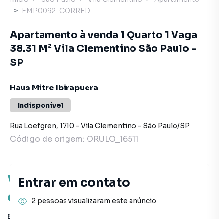
EMP0092_CORRED
Apartamento à venda 1 Quarto 1 Vaga
38.31 M² Vila Clementino São Paulo -
SP
Haus Mitre Ibirapuera
Indisponível
Rua Loefgren
,
1710
-
Vila Clementino
-
São Paulo
/
SP
Código de origem:
ORULO_16511
Você pode encontrar novas
Entrar em contato
oportunidades!
2 pessoas visualizaram este anúncio
Este imóvel não está mais disponível, mas você pode