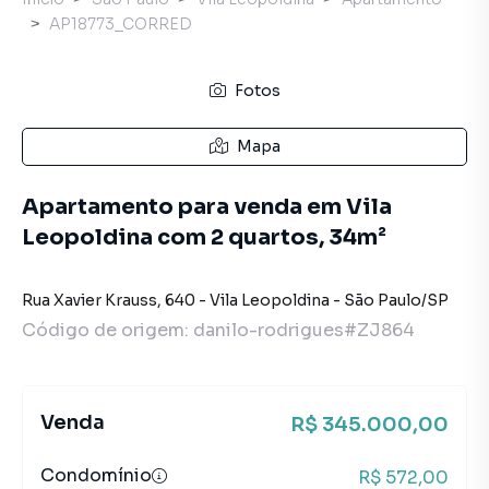
AP18773_CORRED
Fotos
Mapa
Apartamento para venda em Vila
Leopoldina com 2 quartos, 34m²
Rua Xavier Krauss
,
640
-
Vila Leopoldina
-
São Paulo
/
SP
Código de origem:
danilo-rodrigues#ZJ864
Venda
R$ 345.000,00
Condomínio
R$ 572,00