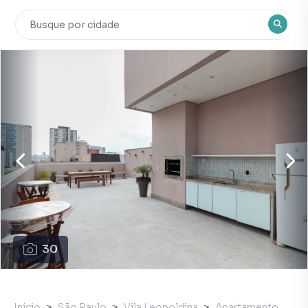
30
Início
São Paulo
Vila Leopoldina
Apartamento