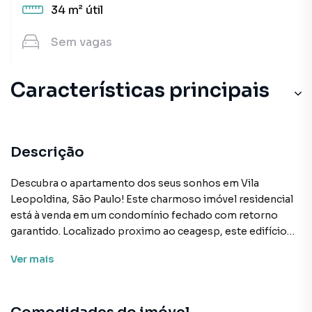
34 m²
útil
Sem
vagas
Características principais
Descrição
Descubra o apartamento dos seus sonhos em Vila
Leopoldina, São Paulo! Este charmoso imóvel residencial
está à venda em um condomínio fechado com retorno
garantido. Localizado proximo ao ceagesp, este edifício
novo, concluído em julho de 2019, oferece segurança 24h,
Ver
mais
acessibilidade e comodidade em um dos bairros mais
desejados da região sudeste do Brasil.
Este apartamento de 34m², conta com 2 dormitórios e 1