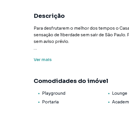
Descrição
Para desfrutarem o melhor dos tempos o Casa 
sensação de liberdade sem sair de São Paulo. P
sem aviso prévio.
Características:
Ver
mais
• Academia
• Condomínio fechado
• Lounge
Comodidades do imóvel
• Playground
• Portaria
Playground
Lounge
• Segurança
• Status: Pronto novo
Portaria
Academ
• Finalidade: Residencial