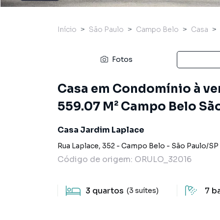
Início
São Paulo
Campo Belo
Casa
Fotos
Casa em Condomínio à ven
559.07 M² Campo Belo São
Casa Jardim Laplace
Rua Laplace
,
352
-
Campo Belo
-
São Paulo
/
SP
Código de origem:
ORULO_32016
3
quartos
7
b
(3 suítes)