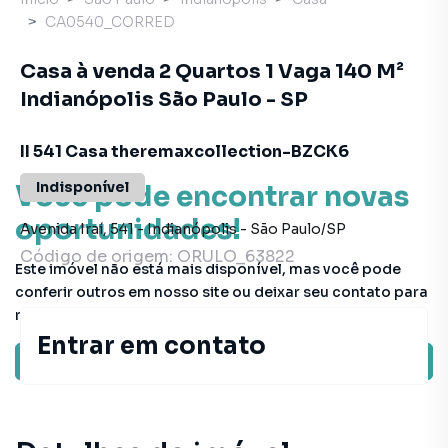
CA0540_CORRED
Casa à venda 2 Quartos 1 Vaga 140 M²
Indianópolis São Paulo - SP
II 541 Casa theremaxcollection-BZCK6
Indisponível
Você pode encontrar novas
oportunidades!
Avenida Iraí
,
541
-
Indianópolis
-
São Paulo
/
SP
Código de origem:
ORULO_63822
Este imóvel não está mais disponível, mas você pode
conferir outros em nosso site ou deixar seu contato para
receber mais informações.
Entrar em contato
Ver sugestões