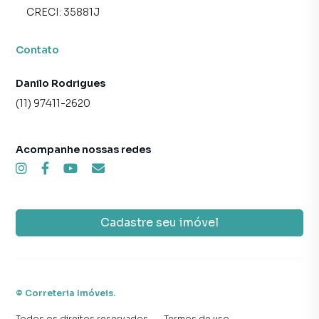
facilitado. A residência ainda dispõe de uma vaga de
CRECI:
35881J
garagem um benefício importante para a região onde o
estacionamento pode ser um desafio. Localizada em
Contato
Moema um dos bairros mais cobiçados e tradicionais de
São Paulo a casa está em uma região de alta valorização
Danilo Rodrigues
com infraestrutura de ponta e ótima qualidade de vida.
(11) 97411-2620
Moema é conhecida por seu comércio diversificado áreas
verdes como o Parque Ibirapuera e fácil acesso a
transportes públicos e grandes vias como a Avenida dos
Acompanhe nossas redes
Bandeirantes Av. Ibirapuera e Av República do Líbano. Sua
proximidade com pontos comerciais e culturais da cidade
faz deste imóvel uma excelente escolha para quem busca
conveniência conforto e uma ótima localização. Preço e
Cadastre seu imóvel
disponibilidade do imóvel sujeitos a alteração sem aviso
prévio. • Status: Usado
• Finalidade: Residencial
©
Correteria Imóveis
.
Todos os direitos reservados.
·
Termos de uso
·