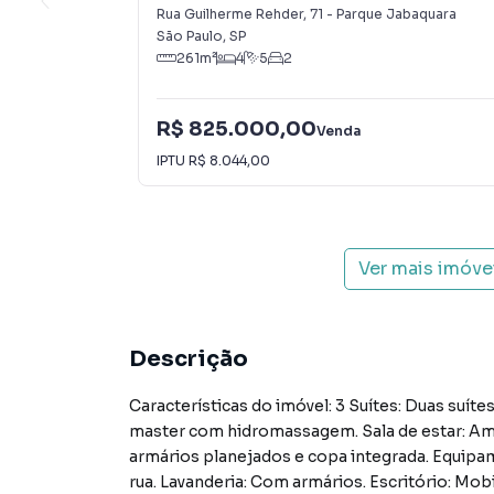
Rua Guilherme Rehder
,
71
-
Parque Jabaquara
São Paulo
,
SP
261
m²
4
5
2
R$ 825.000,00
Venda
IPTU
R$ 8.044,00
Ver mais imóve
Descrição
Características do imóvel: 3 Suítes: Duas suí
master com hidromassagem. Sala de estar: Am
armários planejados e copa integrada. Equipam
rua. Lavanderia: Com armários. Escritório: Mob