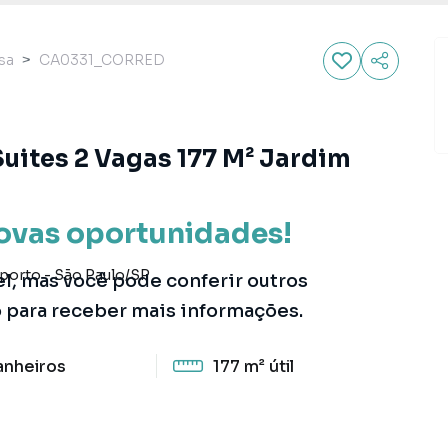
sa
CA0331_CORRED
Suites 2 Vagas 177 M² Jardim
ovas oportunidades!
oporto
-
São Paulo
/
SP
el, mas você pode conferir outros
o para receber mais informações.
anheiros
177 m²
útil