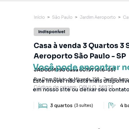
Início
São Paulo
Jardim Aeroporto
Ca
Indisponível
Casa à venda 3 Quartos 3 
Aeroporto São Paulo - SP
Você pode encontrar n
JADODM 198 Casa 601971016-351
Rua Dom Otávio de Miranda
,
198
-
Jardim Aer
Este imóvel não está mais disponív
Código de origem:
ORULO_56973
em nosso site ou deixar seu contat
3
quartos
4
b
(3 suítes)