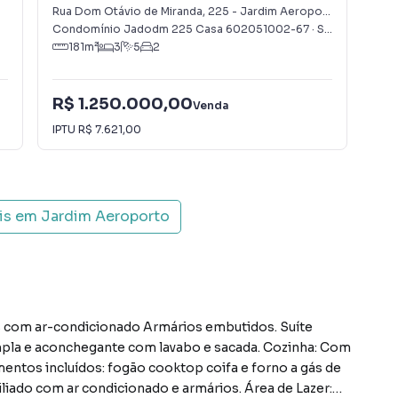
Rua Dom Otávio de Miranda
,
225
-
Jardim Aeroporto
Rua
Condomínio Jadodm 225 Casa 602051002-67
·
São Paulo
,
SP
São
181
m²
3
5
2
R$ 1.250.000,00
R$
Venda
IPTU
R$ 7.621,00
Con
is em
Jardim Aeroporto
tes com ar-condicionado Armários embutidos. Suíte
pla e aconchegante com lavabo e sacada. Cozinha: Com
entos incluídos: fogão cooktop coifa e forno a gás de
iliado com ar condicionado e armários. Área de Lazer: