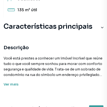
135 m²
útil
Características principais
Descrição
Você está prestes a conhecer um imóvel incrível que reúne
tudo o que você sempre sonhou para morar com conforto
segurança e qualidade de vida. Trata-se de um sobrado de
condomínio na rua do símbolo um endereço privilegiado
no Morumbi um dos bairros mais nobres e desejados de
Ver
mais
São Paulo. O Morumbi é uma região que oferece uma
infraestrutura completa de comércio serviços educação
saúde e lazer além de ser cercada por áreas verdes e ruas
arborizadas. É o lugar ideal para quem busca tranquilidade