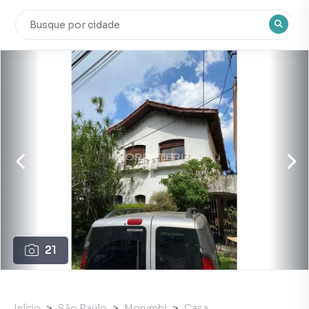
21
Início
São Paulo
Morumbi
Casa