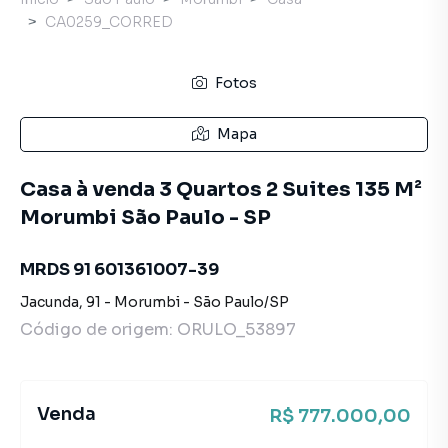
CA0259_CORRED
Fotos
Mapa
Casa à venda 3 Quartos 2 Suites 135 M²
Morumbi São Paulo - SP
MRDS 91 601361007-39
Jacunda
,
91
-
Morumbi
-
São Paulo
/
SP
Código de origem:
ORULO_53897
Venda
R$ 777.000,00