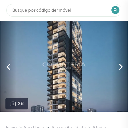
28
Início
São Paulo
Alto da Boa Vista
Studio