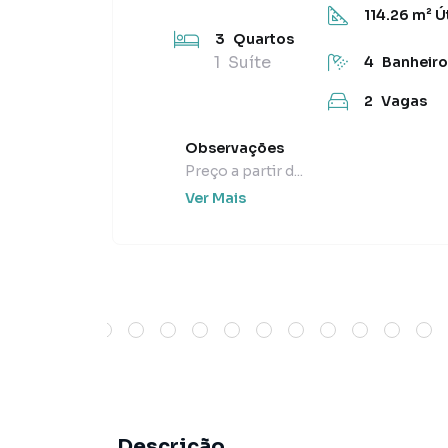
114.26
m² Út
3
Quartos
1
Suíte
4
Banheiro
2
Vagas
Observações
Preço a partir d...
Ver Mais
Descrição