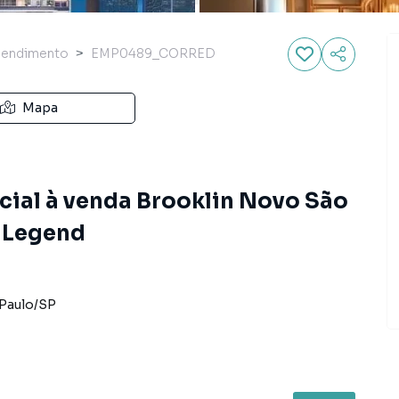
endimento
EMP0489_CORRED
Mapa
ial à venda Brooklin Novo São
e Legend
Paulo
/
SP