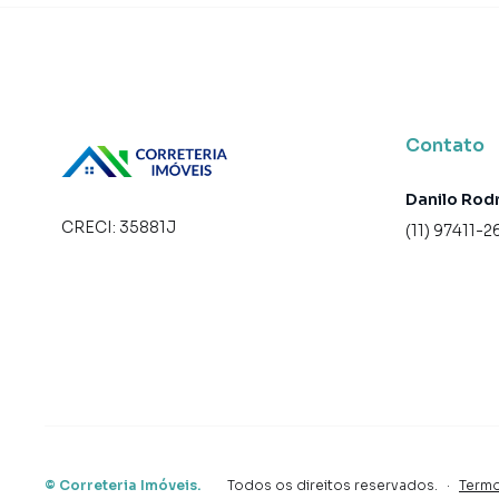
• Terraço
• Status: Em construção
• Finalidade: Residencial
Contato
Empreendimento para Venda em região valoriz
encontrou o que procurava ou deseja mais i
Danilo Rod
em contato com nossa equipe pelo telefone (1
CRECI:
35881J
(11) 97411-2
A Correteria Imóveis tem mais opções de apar
terrenos, lojas e barracões para venda ou l
lançamentos na planta em Brooklin Novo e em 
milhares de ofertas para encontrar o imóvel q
Negocie seu imóvel de forma totalmente onlin
você consegue comprar ou alugar um imóvel 
praticidade de fazer tudo online, direto do 
inovadoras para simplificar a relação de prop
©
Correteria Imóveis
.
Todos os direitos reservados.
·
Termo
imobiliário.