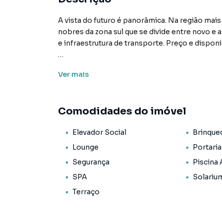
A vista do futuro é panorâmica. Na região mai
nobres da zona sul que se divide entre novo e
e infraestrutura de transporte. Preço e disponi
Características:
Ver
mais
• Academia
• Brinquedoteca
• Elevador social
Comodidades do imóvel
• Lounge
• Piscina adulto
Elevador Social
Brinque
• Playground
• Portaria
Lounge
Portaria
• Porte cochère
Segurança
Piscina 
• Quadra poliesportiva
SPA
Solariu
• Salão de festas
• Segurança
Terraço
• Solarium
• Spa