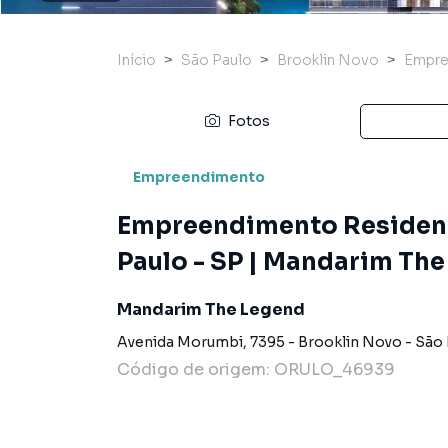
Início
São Paulo
Brooklin Novo
Empre
Fotos
Empreendimento
Empreendimento Residenc
Paulo - SP | Mandarim Th
Mandarim The Legend
Avenida Morumbi
,
7395
-
Brooklin Novo
-
São 
Código de origem:
ORULO_46939