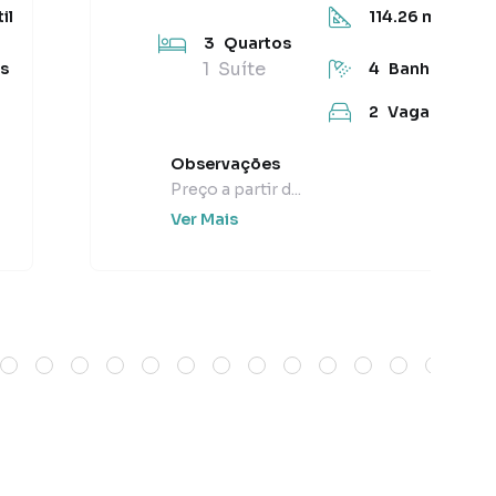
il
114.26
m² Útil
3
Quartos
1
Suíte
s
4
Banheiros
2
Vagas
Observações
Preço a partir d...
Ver Mais