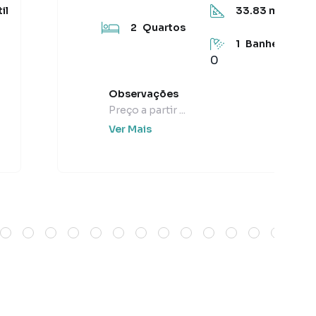
il
33.83
m² Útil
2
Quartos
1
Banheiro
0
Observações
Preço a partir ...
Ver Mais