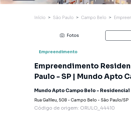
Início
São Paulo
Campo Belo
Empree
Fotos
Empreendimento
Empreendimento Residenc
Paulo - SP | Mundo Apto C
Mundo Apto Campo Belo - Residencial
Rua Galileu
,
508
-
Campo Belo
-
São Paulo
/
SP
Código de origem:
ORULO_44410