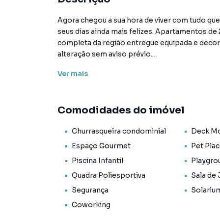
Agora chegou a sua hora de viver com tudo qu
seus dias ainda mais felizes. Apartamentos de
completa da região entregue equipada e decora
alteração sem aviso prévio.
Ver
mais
Características:
• Academia
• Academia externa
Comodidades do imóvel
• Churrasqueira condominial
• Coworking
Churrasqueira condominial
Deck M
• Deck molhado
• Elevador social
Espaço Gourmet
Pet Pla
• Espaço gourmet
Piscina Infantil
Playgro
• Pet place
Quadra Poliesportiva
Sala de
• Piscina adulto
• Piscina infantil
Segurança
Solariu
• Playground
Coworking
• Portaria