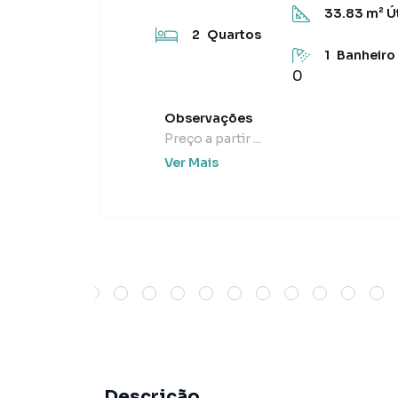
33.83
m² Út
2
Quartos
1
Banheiro
0
Observações
Preço a partir ...
Ver Mais
Descrição