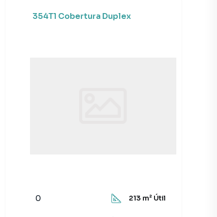
354T1 Cobertura Duplex
0
213
m² Útil