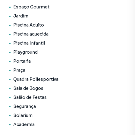
• Piscina adulto
Espaço Gourmet
• Piscina aquecida
Jardim
• Piscina infantil
Piscina Adulto
• Playground
• Portaria
Piscina aquecida
• Porte cochère
Piscina Infantil
• Praça
Playground
• Quadra poliesportiva
Portaria
• Sala de jogos
• Salão de festas
Praça
• Segurança
Quadra Poliesportiva
• Solarium
Sala de Jogos
• Status: Pronto novo
• Finalidade: Residencial
Salão de Festas
Segurança
Solarium
Empreendimento para Venda em região valorizada do
Academia
bairro Chácara Santo Antônio (Zona Sul), em São Paulo.