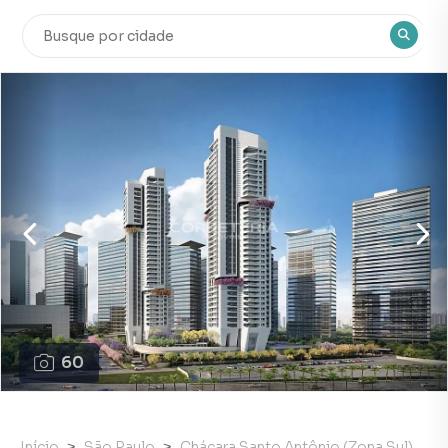
60
Início
São Paulo
Chácara Santo Antônio (Zona Sul)