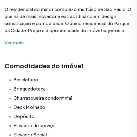
O residencial do maior complexo multiúso de São Paulo. O
que há de mais inovador e extraordinário em design
sofisticação e comodidade. O único residencial do Parque
da Cidade. Preço e disponibilidade do imóvel sujeitos a
alteração sem aviso prévio.
Ver
mais
Características:
• Academia
Comodidades do imóvel
• Academia externa
• Bicicletário
• Brinquedoteca
Bicicletário
• Churrasqueira condominial
Brinquedoteca
• Deck molhado
Churrasqueira condominial
• Depósito
Deck Molhado
• Elevador de serviço
• Elevador social
Depósito
• Espaço gourmet
Elevador de serviço
• Gerador
Elevador Social
• Jardim