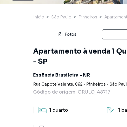
Início
São Paulo
Pinheiros
Apartamen
Fotos
Apartamento à venda 1 Qua
- SP
Essência Brasileira - NR
Rua Capote Valente
,
862
-
Pinheiros
-
São Pau
Código de origem:
ORULO_48717
1
quarto
1
ba