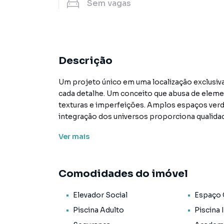
Sem
vagas
Descrição
Um projeto único em uma localização exclusiva
cada detalhe. Um conceito que abusa de elemen
texturas e imperfeições. Amplos espaços verd
integração dos universos proporciona qualidad
moradores se sentirem parte do ambiente e re
Ver
mais
Preço e disponibilidade do imóvel sujeitos a a
Características:
Comodidades do imóvel
• Academia
• Coworking
Elevador Social
Espaço
• Elevador social
• Espaço gourmet
Piscina Adulto
Piscina 
• Lavanderia