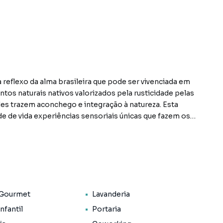
 reflexo da alma brasileira que pode ser vivenciada em
tos naturais nativos valorizados pela rusticidade pelas
es trazem aconchego e integração à natureza. Esta
e de vida experiências sensoriais únicas que fazem os
carregam sua essência ao lado de amigos e familiares.
lteração sem aviso prévio.
 Gourmet
Lavanderia
Infantil
Portaria