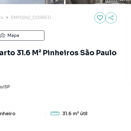
to
EMP0242_CORRED
Mapa
rto 31.6 M² Pinheiros São Paulo
lo
/
SP
nheiro
31.6 m²
útil