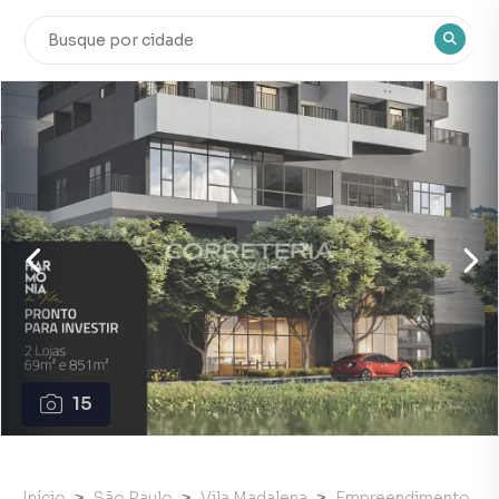
15
Início
São Paulo
Vila Madalena
Empreendimento