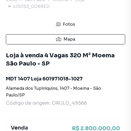
LO0153_CORRED
Fotos
Mapa
Loja à venda 4 Vagas 320 M² Moema
São Paulo - SP
MDT 1407 Loja 601971018-1027
Alameda dos Tupiniquins
,
1407
-
Moema
-
São
Paulo
/
SP
Código de origem:
ORULO_49566
Venda
R$ 2.800.000,00