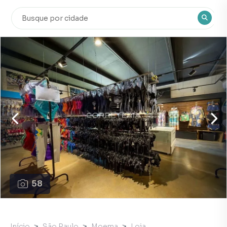
58
Início
São Paulo
Moema
Loja