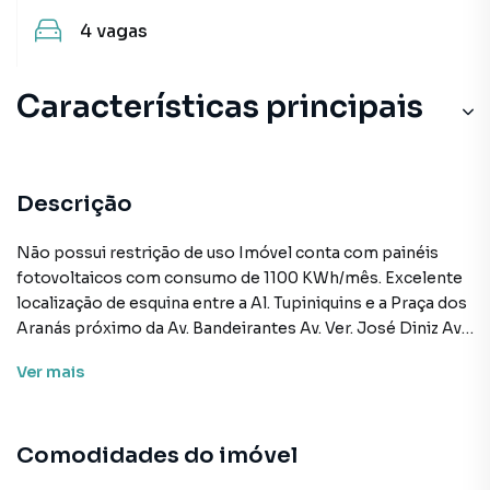
4
vagas
Características principais
Descrição
Não possui restrição de uso Imóvel conta com painéis
fotovoltaicos com consumo de 1100 KWh/mês. Excelente
localização de esquina entre a Al. Tupiniquins e a Praça dos
Aranás próximo da Av. Bandeirantes Av. Ver. José Diniz Av.
Ibirapuera e corredor norte sul! São 320 m² de área
Ver
mais
construída em perfeito estado de conservação com uma
estrutura completa para o seu negócio! 3 wcs 4 vagas de
estacionamento para clientes Área de descarga Copa Este
Comodidades do imóvel
imóvel é ideal para lojas confecções escritórios clínicas
estúdios academias e muitas outras possibilidades! Além