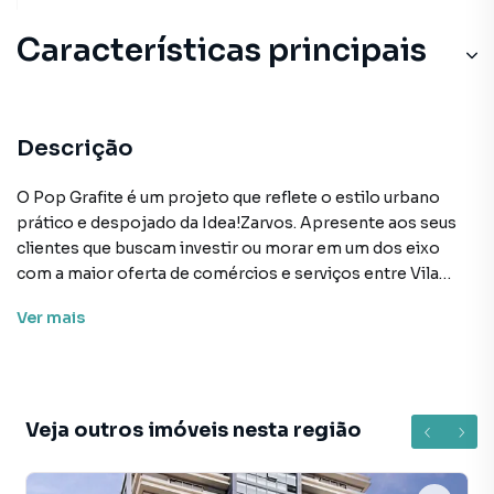
Características principais
Descrição
O Pop Grafite é um projeto que reflete o estilo urbano
prático e despojado da Idea!Zarvos. Apresente aos seus
clientes que buscam investir ou morar em um dos eixo
com a maior oferta de comércios e serviços entre Vila
Madalena e Pinheiros. Ao lado da Cardeal Arco Verde
Ver
mais
quatro quadras do metrô Fradique Coutinho. O
empreendimento oferece unidades compactas áreas
comuns completas. Todos os studios possuem ar
condicionado central caixilhos piso teto e varandas
privativas que aumentam a área útil e criam maior
Veja outros imóveis nesta região
amplitude e conexão com o exterior. Preço e
disponibilidade do imóvel sujeitos a alteração sem aviso