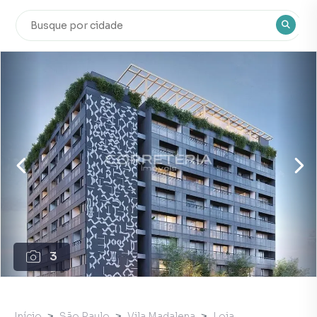
3
Início
São Paulo
Vila Madalena
Loja