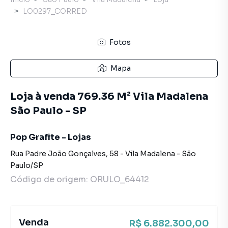
LO0297_CORRED
Fotos
Mapa
Loja à venda 769.36 M² Vila Madalena
São Paulo - SP
Pop Grafite - Lojas
Rua Padre João Gonçalves
,
58
-
Vila Madalena
-
São
Paulo
/
SP
Código de origem:
ORULO_64412
Venda
R$ 6.882.300,00