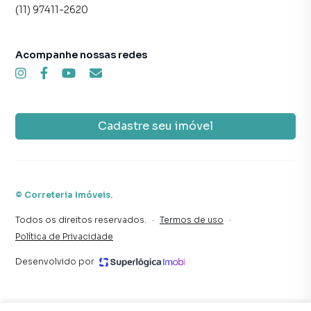
muito o número de contatos interessados e tendo como
(11) 97411-2620
consequência uma maior chance de vender ou alugar seu
imóvel mais rápido. Contamos também com um time de
programadores, corretores treinados e uma central de
Acompanhe nossas redes
atendimento preparada para atender proprietários e
inquilinos.
Cadastre seu imóvel
©
Correteria Imóveis
.
Todos os direitos reservados.
·
Termos de uso
·
Política de Privacidade
Desenvolvido por