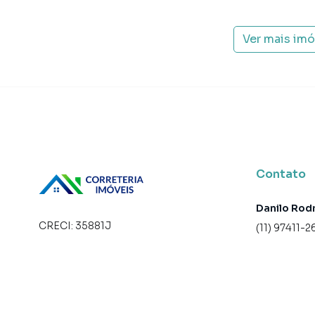
Ver mais im
Contato
Danilo Rod
CRECI:
35881J
(11) 97411-2