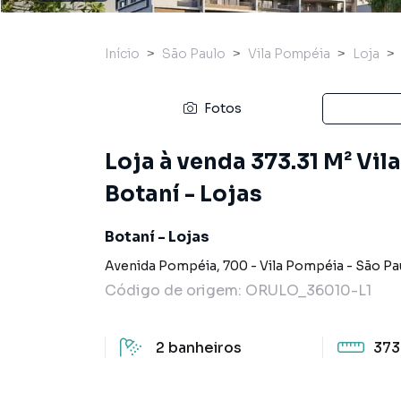
Início
São Paulo
Vila Pompéia
Loja
Fotos
Loja à venda 373.31 M² Vil
Botaní - Lojas
Botaní - Lojas
Avenida Pompéia
,
700
-
Vila Pompéia
-
São Pa
Código de origem:
ORULO_36010-L1
2
banheiros
373