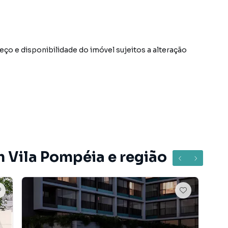
o e disponibilidade do imóvel sujeitos a alteração
o Vila Pompéia, em São Paulo. Não encontrou o que
Loja em São Paulo? Entre em contato com nossa equipe
m Vila Pompéia e região
tamentos, casas residenciais e comerciais, sobrados,
ocação, além de empreendimentos em construção ou
utras regiões de São Paulo. Aqui você encontra
ue mais combina com seu estilo de vida.
e, com segurança e tranquilidade. Na Correteria Imóveis