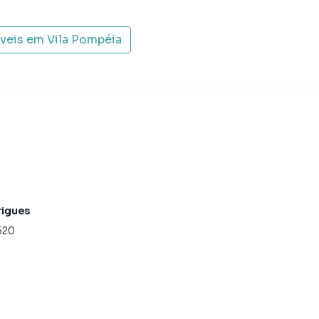
óveis em
Vila Pompéia
rigues
620