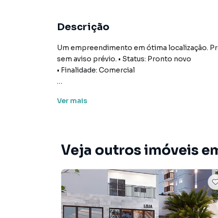
Descrição
Um empreendimento em ótima localização. Preç
sem aviso prévio. • Status: Pronto novo
• Finalidade: Comercial
Ver
mais
Loja para Venda em região valorizada do bairr
procurava ou deseja mais informações sobre 
pelo telefone (11) 97411-2620.
Veja outros imóveis e
A Correteria Imóveis tem mais opções de apar
terrenos, lojas e barracões para venda ou l
lançamentos na planta em Vila Pompéia e em o
milhares de ofertas para encontrar o imóvel q
Negocie seu imóvel de forma totalmente onlin