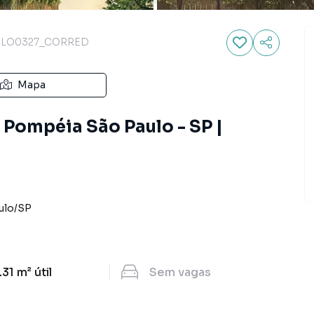
LO0327_CORRED
Mapa
a Pompéia São Paulo - SP |
ulo
/
SP
.31 m²
útil
Sem
vagas