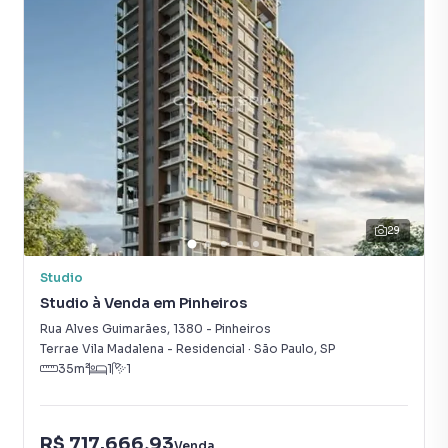
29
Studio
Studio à Venda em Pinheiros
Rua Alves Guimarães
,
1380
-
Pinheiros
Terrae Vila Madalena - Residencial
·
São Paulo
,
SP
35
m²
1
1
R$ 717.666,93
Venda