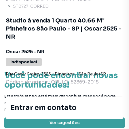
ST0727_CORRED
Studio à venda 1 Quarto 40.66 M²
Pinheiros São Paulo - SP | Oscar 2525 -
NR
Oscar 2525 - NR
Indisponível
Você pode encontrar novas
Rua Oscar Freire
,
2525
-
Pinheiros
-
São Paulo
/
SP
Código de origem:
ORULO_52869-201S
oportunidades!
Este imóvel não está mais disponível, mas você pode
conferir outros em nosso site ou deixar seu contato para
Entrar em contato
receber mais informações.
Ver sugestões