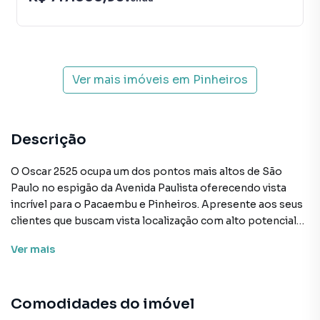
Ver mais imóveis em
Pinheiros
Descrição
O Oscar 2525 ocupa um dos pontos mais altos de São
Paulo no espigão da Avenida Paulista oferecendo vista
incrível para o Pacaembu e Pinheiros. Apresente aos seus
clientes que buscam vista localização com alto potencial
de valorização 2 minutos a pé da estação de metrô Sumaré
Ver
mais
conexão com os bairros de Vila Madalena Jardins e eixo da
Paulista. O projeto aposta em linhas arquitetônicas
elegantes plantas amplas e fachada marcante refletindo a
Comodidades do imóvel
sofisticação característica da Idea!Zarvos. Um verdadeiro
mirante para a cidade de São Paulo. Preço e