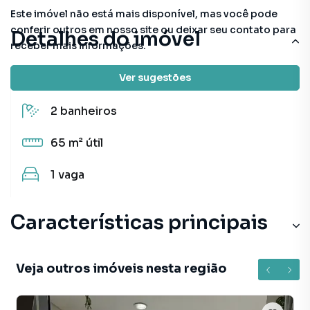
Este imóvel não está mais disponível, mas você pode
conferir outros em nosso site ou deixar seu contato para
Detalhes do imóvel
receber mais informações.
Ver sugestões
2
quartos
(1 suíte)
2
banheiros
65 m²
útil
1
vaga
Características principais
Veja outros imóveis nesta região