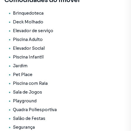
Comodidades do imóvel
• Deck molhado
• Elevador de serviço
Brinquedoteca
• Elevador social
Deck Molhado
• Jardim
Elevador de serviço
• Pet place
Piscina Adulto
• Piscina adulto
• Piscina com raia
Elevador Social
• Piscina infantil
Piscina Infantil
• Playground
Jardim
• Portaria
• Quadra poliesportiva
Pet Place
• Sala de jogos
Piscina com Raia
• Salão de festas
Sala de Jogos
• Segurança
• Solarium
Playground
• Spa
Quadra Poliesportiva
• Terraço
Salão de Festas
• Status: Pronto novo
Segurança
• Finalidade: Residencial