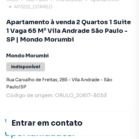
AP3222_CORRED
Apartamento à venda 2 Quartos 1 Suite
1 Vaga 65 M² Vila Andrade São Paulo -
SP | Mondo Morumbi
Mondo Morumbi
Indisponível
Rua Carvalho de Freitas
,
285
-
Vila Andrade
-
São
Paulo
/
SP
Código de origem:
ORULO_20617-B053
Você pode encontrar novas
Entrar em contato
oportunidades!