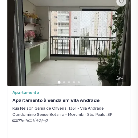
34
Apartamento
Apartamento à Venda em Vila Andrade
Rua Nelson Gama de Oliveira
,
1361
-
Vila Andrade
Condomínio Sense Botanic – Morumbi
·
São Paulo
,
SP
77
m²
3
2
2