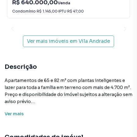
R$ 640.000,00
Venda
Condomínio
R$ 1.145,00
·
IPTU
R$ 47,00
Ver mais imóveis em
Vila Andrade
Descrição
Apartamentos de 65 e 82 m² com plantas inteligentes e
lazer para toda a família em terreno com mais de 4.700 m².
Preço e disponibilidade do imóvel sujeitos a alteração sem
aviso prévio.
Ver
mais
Características:
• Academia
• Brinquedoteca
• Coworking