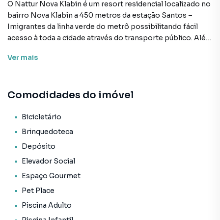
O Nattur Nova Klabin é um resort residencial localizado no
bairro Nova Klabin a 450 metros da estação Santos –
Imigrantes da linha verde do metrô possibilitando fácil
acesso à toda a cidade através do transporte público. Além
disso o empreendimento está na rua do Aquário de São
Ver
mais
Paulo e próximo as ruas Vergueiro e Santa Cruz e com fácil
acesso a avenida Dr Ricardo Jaffet e Rodovia dos
Imigrantes. Preço e disponibilidade do imóvel sujeitos a
Comodidades do imóvel
alteração sem aviso prévio.
Características:
Bicicletário
• Academia
Brinquedoteca
• Bicicletário
Depósito
• Brinquedoteca
Elevador Social
• Coworking
• Depósito
Espaço Gourmet
• Elevador social
Pet Place
• Espaço gourmet
Piscina Adulto
• Pet place
• Piscina adulto