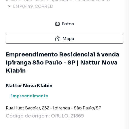
EMP0449_CORRED
Fotos
Mapa
Empreendimento Residencial à venda
Ipiranga São Paulo - SP | Nattur Nova
Klabin
Nattur Nova Klabin
Empreendimento
Rua Huet Bacelar
,
252
-
Ipiranga
-
São Paulo
/
SP
Código de origem:
ORULO_21869