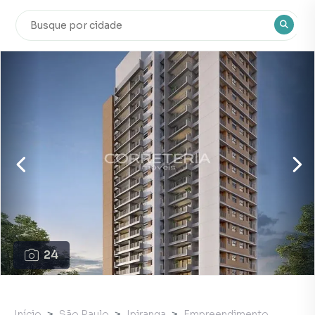
24
Início
São Paulo
Ipiranga
Empreendimento