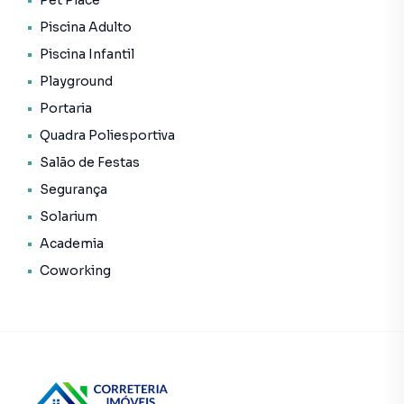
Pet Place
• Lounge
Piscina Adulto
• Pet place
Piscina Infantil
• Piscina adulto
• Piscina infantil
Playground
• Playground
Portaria
• Portaria
Quadra Poliesportiva
• Quadra poliesportiva
Salão de Festas
• Salão de festas
• Segurança
Segurança
• Solarium
Solarium
• Status: Pronto novo
Academia
• Finalidade: Residencial
Coworking
Empreendimento para Venda em região valorizada do
bairro Ipiranga, em São Paulo. Não encontrou o que
procurava ou deseja mais informações sobre
Empreendimento em São Paulo? Entre em contato com