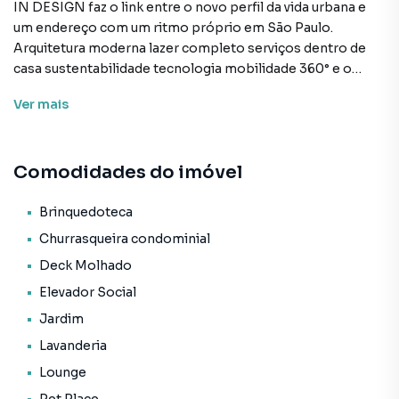
IN DESIGN faz o link entre o novo perfil da vida urbana e
um endereço com um ritmo próprio em São Paulo.
Arquitetura moderna lazer completo serviços dentro de
casa sustentabilidade tecnologia mobilidade 360° e o
tempo que você precisa. É o start para a nova
Ver
mais
possibilidade de morar no Ipiranga a 4 min. do Parque da
Independência e de investir em um bairro que vem
atraindo cada vez mais moradores vizinho à Chácara Klabin
Comodidades do imóvel
e Vila Mariana. Preço e disponibilidade do imóvel sujeitos a
alteração sem aviso prévio.
Brinquedoteca
Características:
Churrasqueira condominial
• Academia
Deck Molhado
• Brinquedoteca
Elevador Social
• Churrasqueira condominial
• Coworking
Jardim
• Deck molhado
Lavanderia
• Elevador social
Lounge
• Jardim
• Lavanderia