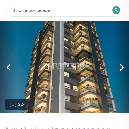
23
Início
São Paulo
Ipiranga
Empreendimento