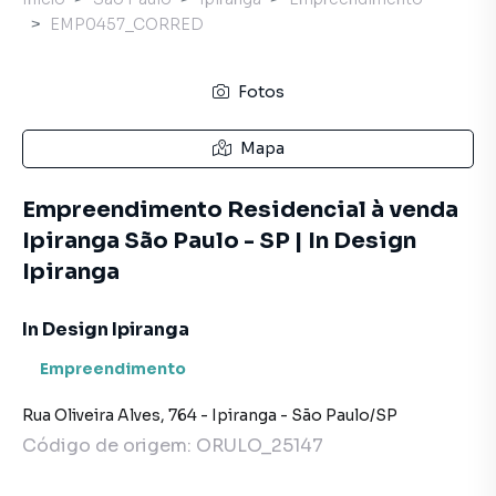
EMP0457_CORRED
Fotos
Mapa
Empreendimento Residencial à venda
Ipiranga São Paulo - SP | In Design
Ipiranga
In Design Ipiranga
Empreendimento
Rua Oliveira Alves
,
764
-
Ipiranga
-
São Paulo
/
SP
Código de origem:
ORULO_25147