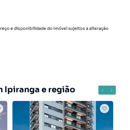
Preço e disponibilidade do imóvel sujeitos a alteração
o Ipiranga, em São Paulo. Não encontrou o que procurava
o Paulo? Entre em contato com nossa equipe pelo
 Ipiranga e região
tamentos, casas residenciais e comerciais, sobrados,
ocação, além de empreendimentos em construção ou
 regiões de São Paulo. Aqui você encontra milhares de
ina com seu estilo de vida.
e, com segurança e tranquilidade. Na Correteria Imóveis