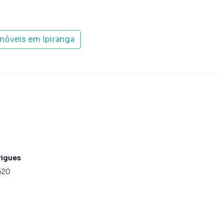
imóveis em
Ipiranga
rigues
620