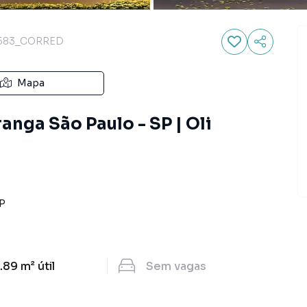
583_CORRED
Mapa
ranga São Paulo - SP | Oli
P
.89 m²
útil
Sem
vagas