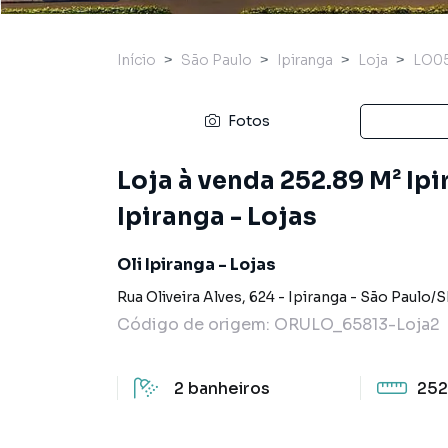
Início
São Paulo
Ipiranga
Loja
LO0
Fotos
Loja à venda 252.89 M² Ipi
Ipiranga - Lojas
Oli Ipiranga - Lojas
Rua Oliveira Alves
,
624
-
Ipiranga
-
São Paulo
/
S
Código de origem:
ORULO_65813-Loja2
2
banheiros
252