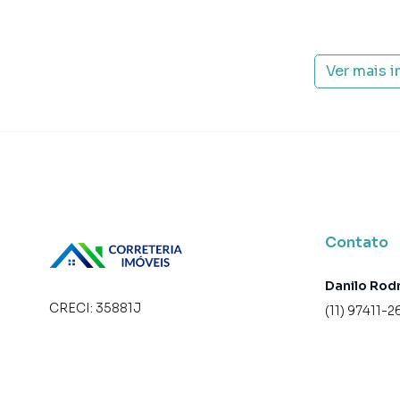
Ver mais 
Contato
Danilo Rod
CRECI:
35881J
(11) 97411-2