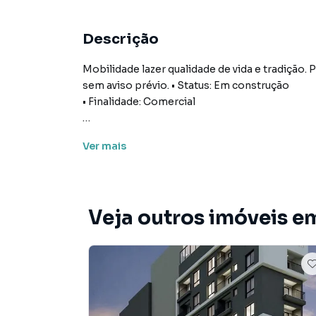
Descrição
Mobilidade lazer qualidade de vida e tradição. 
sem aviso prévio. • Status: Em construção
• Finalidade: Comercial
Ver
mais
Loja para Venda em região valorizada do bairr
ou deseja mais informações sobre Loja em Sã
telefone (11) 97411-2620.
Veja outros imóveis em
A Correteria Imóveis tem mais opções de apar
terrenos, lojas e barracões para venda ou l
lançamentos na planta em Ipiranga e em outras
ofertas para encontrar o imóvel que mais comb
Negocie seu imóvel de forma totalmente onlin